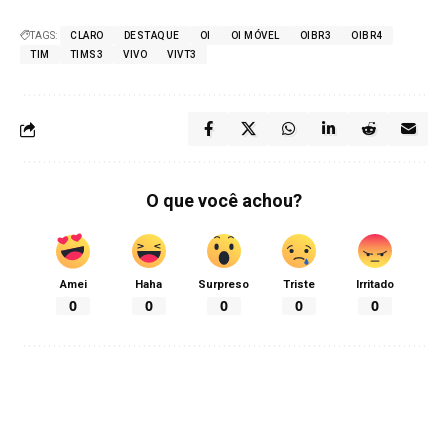
TAGS:
CLARO
DESTAQUE
OI
OI MÓVEL
OIBR3
OIBR4
TIM
TIMS3
VIVO
VIVT3
O que você achou?
Amei
Haha
Surpreso
Triste
Irritado
0
0
0
0
0