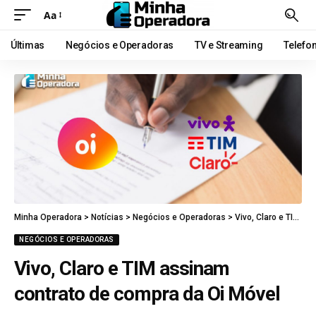
Aa
Últimas
Negócios e Operadoras
TV e Streaming
Telefo
Minha Operadora
>
Notícias
>
Negócios e Operadoras
>
Vivo, Claro e TIM assinam contrato de compra da Oi Móvel
NEGÓCIOS E OPERADORAS
Vivo, Claro e TIM assinam
contrato de compra da Oi Móvel