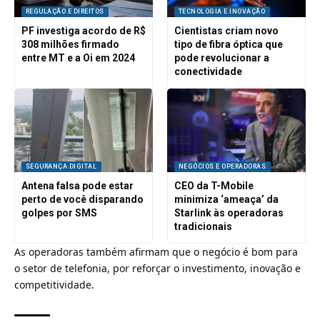
REGULAÇÃO E DIREITOS
TECNOLOGIA E INOVAÇÃO
PF investiga acordo de R$
Cientistas criam novo
308 milhões firmado
tipo de fibra óptica que
entre MT e a Oi em 2024
pode revolucionar a
conectividade
SEGURANÇA DIGITAL
NEGÓCIOS E OPERADORAS
Antena falsa pode estar
CEO da T-Mobile
perto de você disparando
minimiza ‘ameaça’ da
golpes por SMS
Starlink às operadoras
tradicionais
As operadoras também afirmam que o negócio é bom para
o setor de telefonia, por reforçar o investimento, inovação e
competitividade.