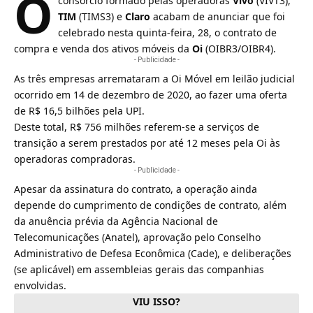
O
consórcio formado pelas operadoras
Vivo
(VIVT3),
TIM
(TIMS3) e
Claro
acabam de anunciar que foi
celebrado nesta quinta-feira, 28, o contrato de
compra e venda dos ativos móveis da
Oi
(OIBR3/OIBR4).
- Publicidade -
As três empresas arremataram a Oi Móvel em leilão judicial
ocorrido em 14 de dezembro de 2020, ao fazer uma oferta
de R$ 16,5 bilhões pela UPI.
Deste total, R$ 756 milhões referem-se a serviços de
transição a serem prestados por até 12 meses pela
Oi
às
operadoras compradoras.
- Publicidade -
Apesar da assinatura do contrato, a operação ainda
depende do cumprimento de condições de contrato, além
da anuência prévia da Agência Nacional de
Telecomunicações (Anatel), aprovação pelo Conselho
Administrativo de Defesa Econômica (Cade), e deliberações
(se aplicável) em assembleias gerais das companhias
envolvidas.
VIU ISSO?