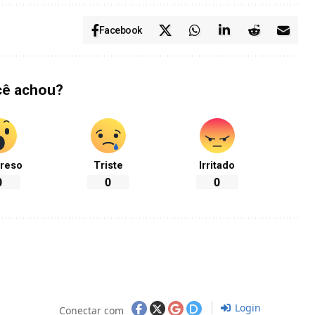
Facebook
cê achou?
reso
Triste
Irritado
0
0
0
Login
Conectar com