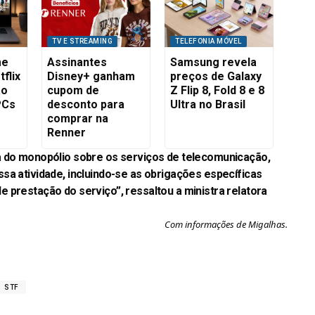
TV E STREAMING
TELEFONIA MÓVEL
me
Assinantes
Samsung revela
flix
Disney+ ganham
preços de Galaxy
ão
cupom de
Z Flip 8, Fold 8 e 8
PCs
desconto para
Ultra no Brasil
comprar na
Renner
a do monopólio sobre os serviços de telecomunicação,
sa atividade, incluindo-se as obrigações específicas
 prestação do serviço”, ressaltou a ministra relatora
Com informações de Migalhas.
STF