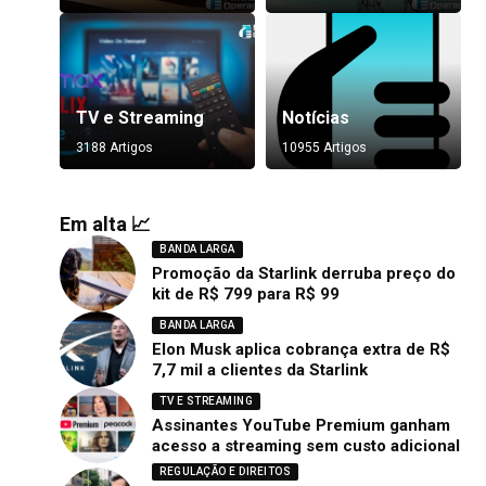
TV e Streaming
Notícias
3188 Artigos
10955 Artigos
Em alta 📈
BANDA LARGA
Promoção da Starlink derruba preço do
kit de R$ 799 para R$ 99
BANDA LARGA
Elon Musk aplica cobrança extra de R$
7,7 mil a clientes da Starlink
TV E STREAMING
Assinantes YouTube Premium ganham
acesso a streaming sem custo adicional
REGULAÇÃO E DIREITOS