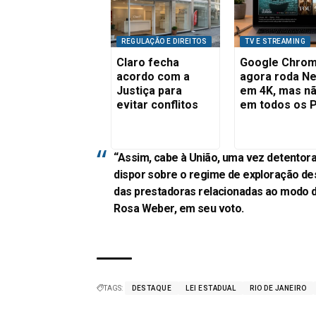
REGULAÇÃO E DIREITOS
TV E STREAMING
Claro fecha
Google Chro
acordo com a
agora roda Net
Justiça para
em 4K, mas n
evitar conflitos
em todos os 
“Assim, cabe à União, uma vez detentor
dispor sobre o regime de exploração des
das prestadoras relacionadas ao modo de
Rosa Weber, em seu voto.
TAGS:
DESTAQUE
LEI ESTADUAL
RIO DE JANEIRO