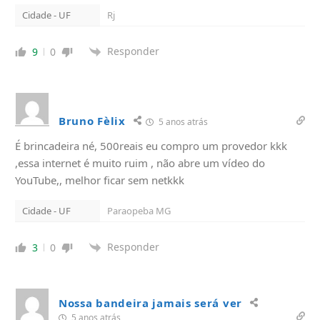
Cidade - UF
Rj
Responder
9
0
Bruno Fèlix
5 anos atrás
É brincadeira né, 500reais eu compro um provedor kkk
,essa internet é muito ruim , não abre um vídeo do
YouTube,, melhor ficar sem netkkk
Cidade - UF
Paraopeba MG
Responder
3
0
Nossa bandeira jamais será ver
5 anos atrás