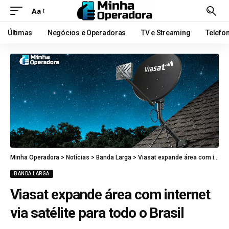
Aa
Últimas
Negócios e Operadoras
TV e Streaming
Telefo
Minha Operadora
>
Notícias
>
Banda Larga
>
Viasat expande área com internet via satélite para todo o Brasil
BANDA LARGA
Viasat expande área com internet
via satélite para todo o Brasil