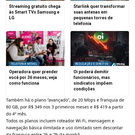
Streaming gratuito chega
Starlink quer transformar
às Smart TVs Samsung e
suas antenas em
LG
pequenas torres de
telefonia
TELEFONIA MÓVEL
REGULAÇÃO E DIREITOS
Operadora quer prender
Oi poderá demitir
você por 36 meses; veja
funcionários, mas
como funciona
sindicatos impõem
condições
Também há o plano “avançado”, de 20 Mbps e franquia de
80 GB, por R$ 349 nos 3 primeiros meses e R$ 419 a partir
do 4º mês.
Todos os planos incluem roteador
Wi-Fi
, mensagem e
navegação básica ilimitada e uso ilimitado sem descontar
da franquia entre 2h e 7h da manhã.