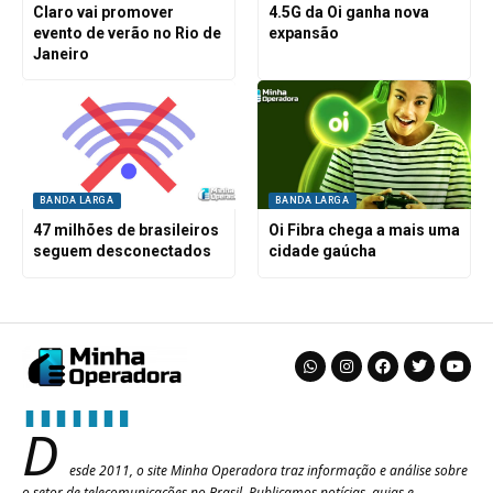
Claro vai promover
4.5G da Oi ganha nova
evento de verão no Rio de
expansão
Janeiro
BANDA LARGA
BANDA LARGA
47 milhões de brasileiros
Oi Fibra chega a mais uma
seguem desconectados
cidade gaúcha
D
esde 2011, o site Minha Operadora traz informação e análise sobre
o setor de telecomunicações no Brasil. Publicamos notícias, guias e