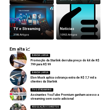
TV e Streaming
Notícias
3186 Artigos
10955 Artigos
Em alta 📈
BANDA LARGA
Promoção da Starlink derruba preço do kit de R$
799 para R$ 99
BANDA LARGA
Elon Musk aplica cobrança extra de R$ 7,7 mil a
clientes da Starlink
TV E STREAMING
Assinantes YouTube Premium ganham acesso a
streaming sem custo adicional
REGULAÇÃO E DIREITOS