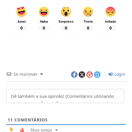
Amei
Haha
Surpreso
Triste
Irritado
0
0
0
0
0
Se inscrever
Login
11
COMENTÁRIOS
Mais antigo