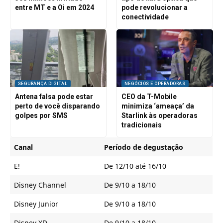
entre MT e a Oi em 2024
pode revolucionar a
conectividade
SEGURANÇA DIGITAL
NEGÓCIOS E OPERADORAS
Antena falsa pode estar
CEO da T-Mobile
perto de você disparando
minimiza ‘ameaça’ da
golpes por SMS
Starlink às operadoras
tradicionais
Canal
Período de degustação
E!
De 12/10 até 16/10
Disney Channel
De 9/10 a 18/10
Disney Junior
De 9/10 a 18/10
Disney XD
De 9/10 a 18/10