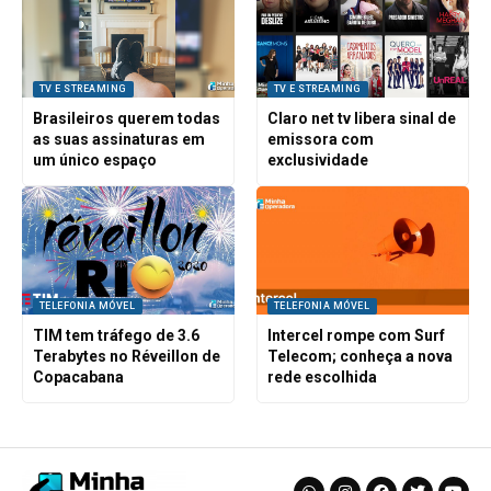
TV E STREAMING
TV E STREAMING
Brasileiros querem todas
Claro net tv libera sinal de
as suas assinaturas em
emissora com
um único espaço
exclusividade
TELEFONIA MÓVEL
TELEFONIA MÓVEL
TIM tem tráfego de 3.6
Intercel rompe com Surf
Terabytes no Réveillon de
Telecom; conheça a nova
Copacabana
rede escolhida