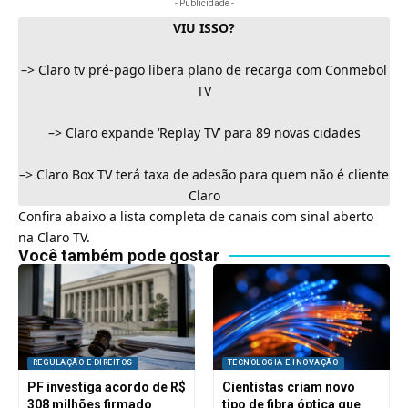
- Publicidade -
VIU ISSO?
–>
Claro tv pré-pago libera plano de recarga com Conmebol
TV
–>
Claro expande ‘Replay TV’ para 89 novas cidades
–>
Claro Box TV terá taxa de adesão para quem não é cliente
Claro
Confira abaixo a lista completa de canais com sinal aberto
na Claro TV.
Você também pode gostar
REGULAÇÃO E DIREITOS
TECNOLOGIA E INOVAÇÃO
PF investiga acordo de R$
Cientistas criam novo
308 milhões firmado
tipo de fibra óptica que