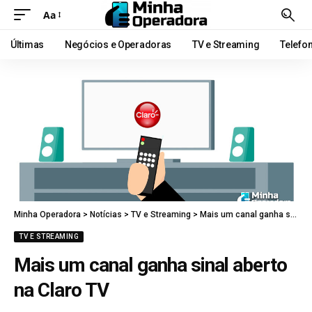
Aa
Últimas
Negócios e Operadoras
TV e Streaming
Telefo
Minha Operadora
>
Notícias
>
TV e Streaming
>
Mais um canal ganha sinal aberto na Claro TV
TV E STREAMING
Mais um canal ganha sinal aberto
na Claro TV