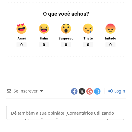
O que você achou?
Amei
Haha
Surpreso
Triste
Irritado
0
0
0
0
0
Se inscrever
Login