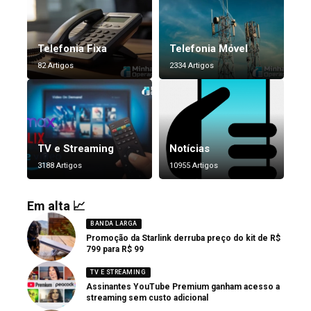
Telefonia Fixa
Telefonia Móvel
82 Artigos
2334 Artigos
TV e Streaming
Notícias
3188 Artigos
10955 Artigos
Em alta 📈
BANDA LARGA
Promoção da Starlink derruba preço do kit de R$
799 para R$ 99
TV E STREAMING
Assinantes YouTube Premium ganham acesso a
streaming sem custo adicional