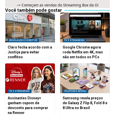
–>
Começam as vendas do Streaming Box da Oi
Você também pode gostar
REGULAÇÃO E DIREITOS
TV E STREAMING
Claro fecha acordo com a
Google Chrome agora
Justiça para evitar
roda Netflix em 4K, mas
conflitos
não em todos os PCs
TV E STREAMING
TELEFONIA MÓVEL
Assinantes Disney+
Samsung revela preços
ganham cupom de
de Galaxy Z Flip 8, Fold 8 e
desconto para comprar
8 Ultra no Brasil
na Renner