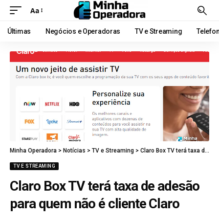
Aa
Últimas
Negócios e Operadoras
TV e Streaming
Telefo
Minha Operadora
>
Notícias
>
TV e Streaming
>
Claro Box TV terá taxa de adesão para quem não é cliente Claro
TV E STREAMING
Claro Box TV terá taxa de adesão
para quem não é cliente Claro