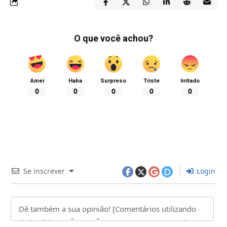
O que você achou?
Amei
Haha
Surpreso
Triste
Irritado
0
0
0
0
0
Se inscrever
Login