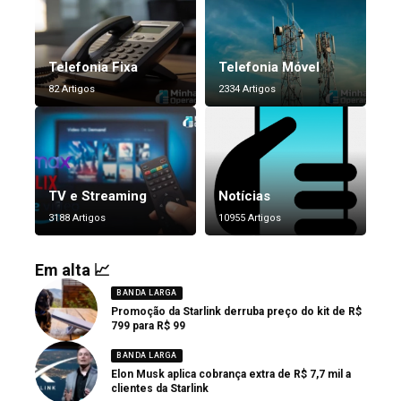
Telefonia Fixa
Telefonia Móvel
82 Artigos
2334 Artigos
TV e Streaming
Notícias
3188 Artigos
10955 Artigos
Em alta 📈
BANDA LARGA
Promoção da Starlink derruba preço do kit de R$
799 para R$ 99
BANDA LARGA
Elon Musk aplica cobrança extra de R$ 7,7 mil a
clientes da Starlink