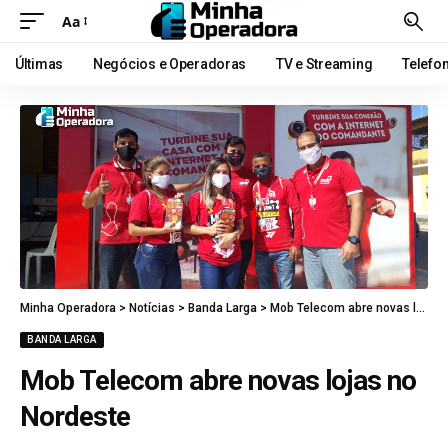
Aa
Últimas
Negócios e Operadoras
TV e Streaming
Telefo
Minha Operadora
>
Notícias
>
Banda Larga
>
Mob Telecom abre novas lojas no Nordeste
BANDA LARGA
Mob Telecom abre novas lojas no
Nordeste