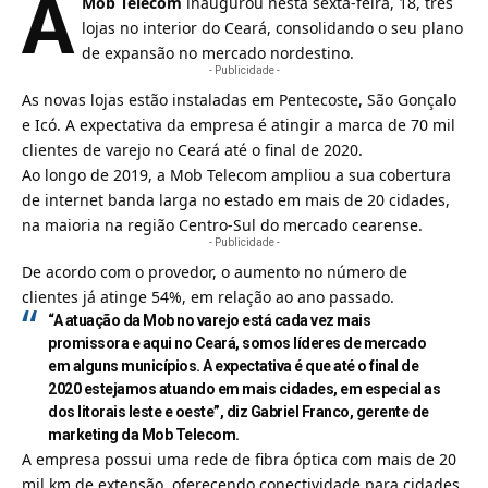
A
Mob Telecom
inaugurou nesta sexta-feira, 18, três
lojas no interior do Ceará, consolidando o seu plano
de expansão no mercado nordestino.
- Publicidade -
As novas lojas estão instaladas em Pentecoste, São Gonçalo
e Icó. A expectativa da empresa é atingir a marca de 70 mil
clientes de varejo no Ceará até o final de 2020.
Ao longo de 2019, a
Mob Telecom
ampliou a sua cobertura
de internet banda larga no estado em mais de 20 cidades,
na maioria na região Centro-Sul do mercado cearense.
- Publicidade -
De acordo com o
provedor
, o aumento no número de
clientes já atinge 54%, em relação ao ano passado.
“A atuação da Mob no varejo está cada vez mais
promissora e aqui no Ceará, somos líderes de mercado
em alguns municípios. A expectativa é que até o final de
2020 estejamos atuando em mais cidades, em especial as
dos litorais leste e oeste”, diz Gabriel Franco, gerente de
marketing da Mob Telecom.
A empresa possui uma rede de
fibra óptica
com mais de 20
mil km de extensão, oferecendo conectividade para cidades