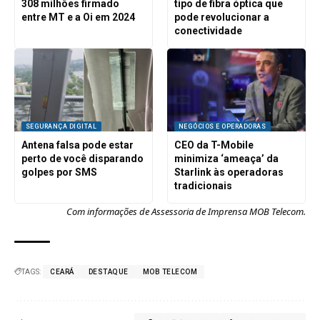
308 milhões firmado
tipo de fibra óptica que
entre MT e a Oi em 2024
pode revolucionar a
conectividade
SEGURANÇA DIGITAL
NEGÓCIOS E OPERADORAS
Antena falsa pode estar
CEO da T-Mobile
perto de você disparando
minimiza ‘ameaça’ da
golpes por SMS
Starlink às operadoras
tradicionais
Com informações de Assessoria de Imprensa MOB Telecom.
TAGS:
CEARÁ
DESTAQUE
MOB TELECOM