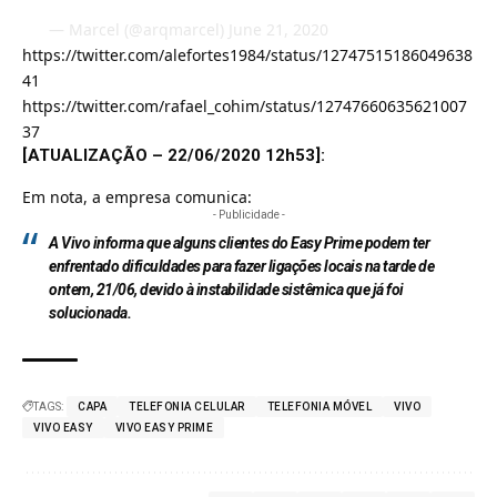
— Marcel (@arqmarcel)
June 21, 2020
https://twitter.com/alefortes1984/status/12747515186049638
41
https://twitter.com/rafael_cohim/status/12747660635621007
37
[ATUALIZAÇÃO – 22/06/2020 12h53]:
Em nota, a empresa comunica:
- Publicidade -
A Vivo informa que alguns clientes do Easy Prime podem ter
enfrentado dificuldades para fazer ligações locais na tarde de
ontem, 21/06, devido à instabilidade sistêmica que já foi
solucionada.
TAGS:
CAPA
TELEFONIA CELULAR
TELEFONIA MÓVEL
VIVO
VIVO EASY
VIVO EASY PRIME