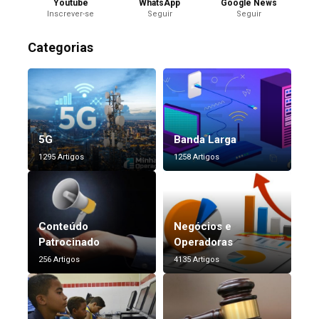
Youtube
WhatsApp
Google News
Inscrever-se
Seguir
Seguir
Categorias
5G
Banda Larga
1295 Artigos
1258 Artigos
Conteúdo
Negócios e
Patrocinado
Operadoras
256 Artigos
4135 Artigos