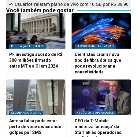
–>
Usuários relatam plano da Vivo com 10 GB por R$ 39,90
Você também pode gostar
REGULAÇÃO E DIREITOS
TECNOLOGIA E INOVAÇÃO
PF investiga acordo de R$
Cientistas criam novo
308 milhões firmado
tipo de fibra óptica que
entre MT e a Oi em 2024
pode revolucionar a
conectividade
SEGURANÇA DIGITAL
NEGÓCIOS E OPERADORAS
Antena falsa pode estar
CEO da T-Mobile
perto de você disparando
minimiza ‘ameaça’ da
golpes por SMS
Starlink às operadoras