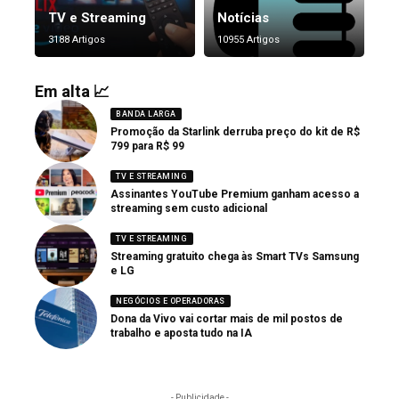
TV e Streaming
Notícias
3188 Artigos
10955 Artigos
Em alta 📈
BANDA LARGA
Promoção da Starlink derruba preço do kit de R$
799 para R$ 99
TV E STREAMING
Assinantes YouTube Premium ganham acesso a
streaming sem custo adicional
TV E STREAMING
Streaming gratuito chega às Smart TVs Samsung
e LG
NEGÓCIOS E OPERADORAS
Dona da Vivo vai cortar mais de mil postos de
trabalho e aposta tudo na IA
- Publicidade -