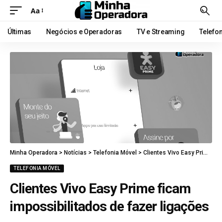
Aa
Últimas
Negócios e Operadoras
TV e Streaming
Telefo
Minha Operadora
>
Notícias
>
Telefonia Móvel
>
Clientes Vivo Easy Prime ficam impossibilitados de fazer ligações
TELEFONIA MÓVEL
Clientes Vivo Easy Prime ficam
impossibilitados de fazer ligações