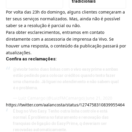
tradicionais
Por volta das 23h do domingo, alguns clientes começaram a
ter seus serviços normalizados. Mas, ainda não é possível
saber se a resolução é parcial ou não.
Para obter esclarecimentos, entramos em contato
diretamente com a assessoria de imprensa da Vivo. Se
houver uma resposta, o conteúdo da publicação passará por
atualizações.
Confira as reclamações:
@vivobr
tenho duas linhas com o vivo easy prime e ambas
estão pedindo para colocar créditos quando tento fazer
uma chamado. Já liguei no atendimento e não sabem qual
é o problema.
— Luiz Camargo (@LuizFMCamargo)
June 21, 2020
https://twitter.com/aalancosta/status/1274758310839955464
É bug no Vivo Easy. Tenho outra linha controle e está
normal. É problema no faturamento e renovação das
franquias de ligação do Easy Prime, q deveriam ser
renovadas automaticamente.