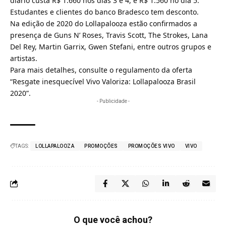
diário custa R$ 1.660 nos dias 3 e 4, e R$ 1.560 no dia 5.
Estudantes e clientes do banco Bradesco tem desconto.
Na edição de 2020 do Lollapalooza estão confirmados a
presença de Guns N’ Roses, Travis Scott, The Strokes, Lana
Del Rey, Martin Garrix, Gwen Stefani, entre outros grupos e
artistas.
Para mais detalhes, consulte o
regulamento
da oferta
“Resgate inesquecível Vivo Valoriza: Lollapalooza Brasil
2020”.
- Publicidade -
TAGS:
LOLLAPALOOZA
PROMOÇÕES
PROMOÇÕES VIVO
VIVO
O que você achou?