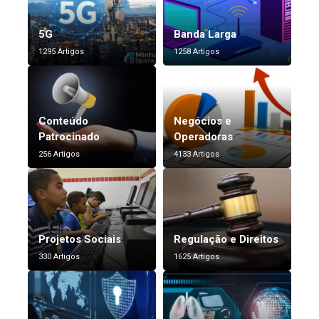
5G
Banda Larga
1295 Artigos
1258 Artigos
Conteúdo
Negócios e
Patrocinado
Operadoras
256 Artigos
4133 Artigos
Projetos Sociais
Regulação e Direitos
330 Artigos
1625 Artigos