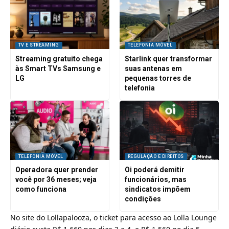
TV E STREAMING
TELEFONIA MÓVEL
Streaming gratuito chega
Starlink quer transformar
às Smart TVs Samsung e
suas antenas em
LG
pequenas torres de
telefonia
TELEFONIA MÓVEL
REGULAÇÃO E DIREITOS
Operadora quer prender
Oi poderá demitir
você por 36 meses; veja
funcionários, mas
como funciona
sindicatos impõem
condições
No site do
Lollapalooza
, o ticket para acesso ao Lolla Lounge