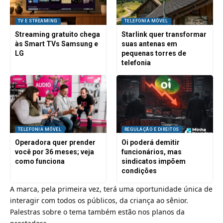
TV E STREAMING
TELEFONIA MÓVEL
Streaming gratuito chega
Starlink quer transformar
às Smart TVs Samsung e
suas antenas em
LG
pequenas torres de
telefonia
TELEFONIA MÓVEL
REGULAÇÃO E DIREITOS
Operadora quer prender
Oi poderá demitir
você por 36 meses; veja
funcionários, mas
como funciona
sindicatos impõem
condições
A marca, pela primeira vez, terá uma oportunidade única de
interagir com todos os públicos, da criança ao sênior.
Palestras sobre o tema também estão nos planos da