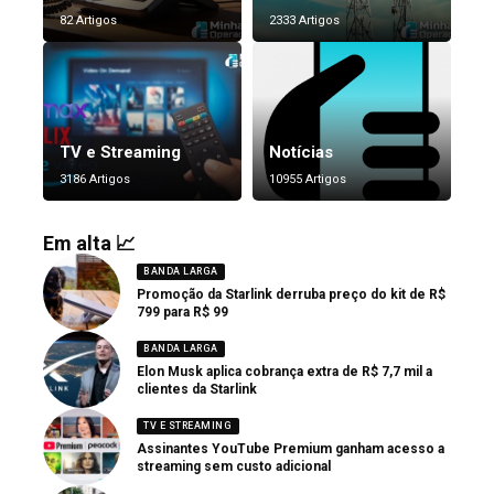
82 Artigos
2333 Artigos
TV e Streaming
Notícias
3186 Artigos
10955 Artigos
Em alta 📈
BANDA LARGA
Promoção da Starlink derruba preço do kit de R$
799 para R$ 99
BANDA LARGA
Elon Musk aplica cobrança extra de R$ 7,7 mil a
clientes da Starlink
TV E STREAMING
Assinantes YouTube Premium ganham acesso a
streaming sem custo adicional