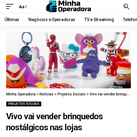
Aa
Últimas
Negócios e Operadoras
TV e Streaming
Telefo
Minha Operadora
>
Notícias
>
Projetos Sociais
>
Vivo vai vender brinquedos nostálgicos nas lojas
PROJETOS SOCIAIS
Vivo vai vender brinquedos
nostálgicos nas lojas