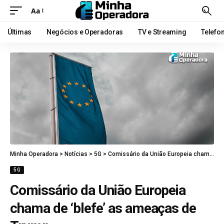
Aa
Últimas
Negócios e Operadoras
TV e Streaming
Telefo
Minha Operadora
>
Notícias
>
5G
>
Comissário da União Europeia chama de ‘blefe’ as ameaças de Trump
5G
Comissário da União Europeia
chama de ‘blefe’ as ameaças de