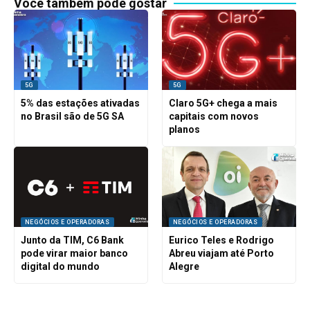
Você também pode gostar
5G
5G
5% das estações ativadas
Claro 5G+ chega a mais
no Brasil são de 5G SA
capitais com novos
planos
NEGÓCIOS E OPERADORAS
NEGÓCIOS E OPERADORAS
Junto da TIM, C6 Bank
Eurico Teles e Rodrigo
pode virar maior banco
Abreu viajam até Porto
digital do mundo
Alegre