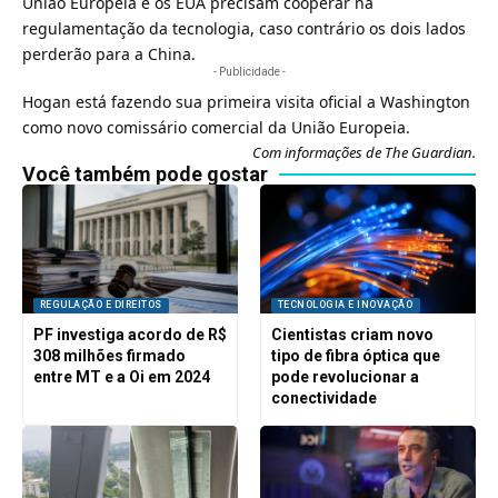
União Europeia e os EUA precisam cooperar na
regulamentação da tecnologia, caso contrário os dois lados
perderão para a
China
.
- Publicidade -
Hogan está fazendo sua primeira visita oficial a Washington
como novo comissário comercial da
União Europeia
.
Com informações de
The Guardian
.
Você também pode gostar
REGULAÇÃO E DIREITOS
TECNOLOGIA E INOVAÇÃO
PF investiga acordo de R$
Cientistas criam novo
308 milhões firmado
tipo de fibra óptica que
entre MT e a Oi em 2024
pode revolucionar a
conectividade