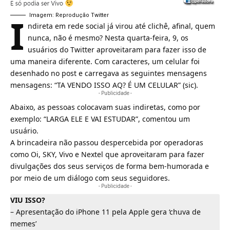
I
Imagem: Reprodução Twitter
ndireta em
rede social
já virou até clichê, afinal, quem
nunca, não é mesmo? Nesta quarta-feira, 9, os
usuários do
Twitter
aproveitaram para fazer isso de
uma maneira diferente. Com caracteres, um celular foi
desenhado no post e carregava as seguintes mensagens
mensagens: “TA VENDO ISSO AQ? É UM CELULAR” (sic).
- Publicidade -
Abaixo, as pessoas colocavam suas indiretas, como por
exemplo: “LARGA ELE E VAI ESTUDAR”, comentou um
usuário.
A brincadeira não passou despercebida por operadoras
como
Oi
,
SKY
,
Vivo
e
Nextel
que aproveitaram para fazer
divulgações dos seus serviços de forma bem-humorada e
por meio de um diálogo com seus seguidores.
- Publicidade -
VIU ISSO?
–
Apresentação do iPhone 11 pela Apple gera ‘chuva de
memes’