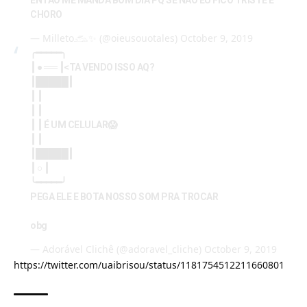
CHORO
— Milleto𓃹✨ (@oieusouotales)
October 9, 2019
╭━━━━━╮
┃ ● ══ ┃<TA VENDO ISSO AQ?
┃█████┃
┃ ┃
┃ ┃
┃ ┃ É UM CELULAR😱
┃ ┃
┃█████┃
┃ ○ ┃
╰━━━━━╯
PEGA ELE E BOTA NOSSO SOM PRA TROCAR
obg
— Adorável Clichê (@adoravel_cliche)
October 9, 2019
https://twitter.com/uaibrisou/status/1181754512211660801