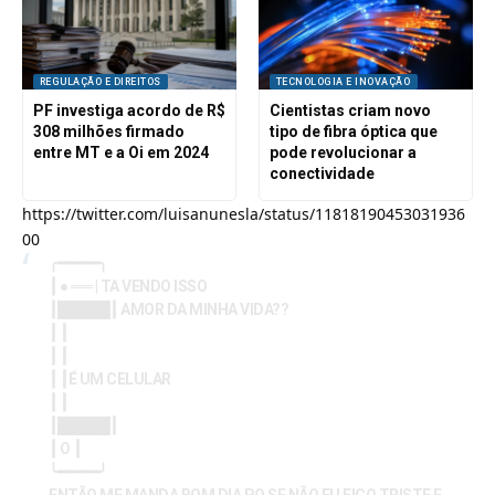
REGULAÇÃO E DIREITOS
TECNOLOGIA E INOVAÇÃO
PF investiga acordo de R$
Cientistas criam novo
308 milhões firmado
tipo de fibra óptica que
entre MT e a Oi em 2024
pode revolucionar a
conectividade
https://twitter.com/luisanunesla/status/11818190453031936
00
╭━━━━━╮
┃ ● ══ | TA VENDO ISSO
┃█████┃ AMOR DA MINHA VIDA??
┃ ┃
┃ ┃
┃ ┃É UM CELULAR
┃ ┃
┃█████┃
┃ O ┃
╰━━━━━╯
ENTÃO ME MANDA BOM DIA PQ SE NÃO EU FICO TRISTE E