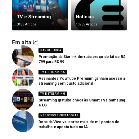
TV e Streaming
Notícias
3188 Artigos
10955 Artigos
Em alta 📈
BANDA LARGA
Promoção da Starlink derruba preço do kit de R$
799 para R$ 99
TV E STREAMING
Assinantes YouTube Premium ganham acesso a
streaming sem custo adicional
TV E STREAMING
Streaming gratuito chega às Smart TVs Samsung
e LG
NEGÓCIOS E OPERADORAS
Dona da Vivo vai cortar mais de mil postos de
trabalho e aposta tudo na IA