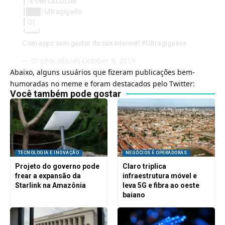
┃ | É UM CELULAR
┃███ | Ultragigado
┃ O |
╰━━━╯
Com apps sem gastar da sua internet!
#Ultragiguese
— Oi (@oi_oficial)
October 9, 2019
Abaixo, alguns usuários que fizeram publicações bem-
humoradas no meme e foram destacados pelo Twitter:
Você também pode gostar
TECNOLOGIA E INOVAÇÃO
NEGÓCIOS E OPERADORAS
Projeto do governo pode
Claro triplica
frear a expansão da
infraestrutura móvel e
Starlink na Amazônia
leva 5G e fibra ao oeste
baiano