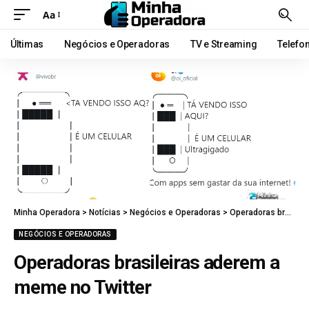
Aa
Últimas
Negócios e Operadoras
TV e Streaming
Telefo
Minha Operadora
>
Notícias
>
Negócios e Operadoras
>
Operadoras brasileiras aderem a meme no Twitter
NEGÓCIOS E OPERADORAS
Operadoras brasileiras aderem a
meme no Twitter