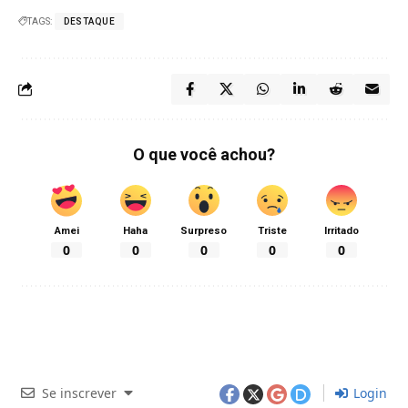
TAGS:
DESTAQUE
O que você achou?
Amei
Haha
Surpreso
Triste
Irritado
0
0
0
0
0
Se inscrever
Login