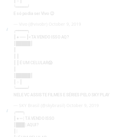
┃ ○ ┃
╰━━━━━╯
E só podia ser Vivo 😉
— Vivo (@vivobr)
October 9, 2019
╭━━━━━╮
┃ ● ══ ┃<TA VENDO ISSO AQ?
┃█████┃
┃
┃ ┃
┃ ┃ É UM CELULAR😱
┃
┃█████┃
┃ ○ ┃
╰━━━━━╯
NELE VC ASSISTE FILMES E SÉRIES PELO SKY PLAY
— SKY Brasil (@skybrasil)
October 9, 2019
╭━━━╮
┃ ● ═ | TÁ VENDO ISSO
┃███ | AQUI?
┃ |