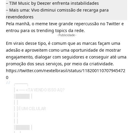
–
TIM Music by Deezer enfrenta instabilidades
–
Mais uma: Vivo diminui comissão de recarga para
revendedores
Pela manhã, o meme teve grande repercussão no Twitter e
entrou para os trending topics da rede.
- Publicidade -
Em virais desse tipo, é comum que as marcas façam uma
adesão e aproveitem como uma oportunidade de mostrar
engajamento, dialogar com seguidores e conseguir até uma
promoção dos seus serviços, por meio da criatividade.
https://twitter.com/nextelbrasil/status/118200110707945472
0
╭━━━━━╮
┃ ● ══ <TA VENDO ISSO AQ?
┃█████ ┃
┃ ┃
┃ ┃É UM CELULAR
┃ ┃
┃ ┃
┃█████ ┃