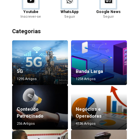
Youtube
WhatsApp
Google News
Inscrever-se
Seguir
Seguir
Categorias
5G
Banda Larga
1295 Artigos
1258 Artigos
Conteúdo
Negócios e
Patrocinado
Operadoras
256 Artigos
4136 Artigos