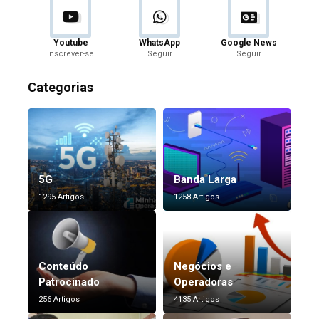
Youtube
WhatsApp
Google News
Inscrever-se
Seguir
Seguir
Categorias
5G
Banda Larga
1295 Artigos
1258 Artigos
Conteúdo
Negócios e
Patrocinado
Operadoras
256 Artigos
4135 Artigos