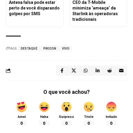
Antena falsa pode estar
CEO da T-Mobile
perto de você disparando
minimiza ‘ameaça’ da
golpes por SMS
Starlink às operadoras
tradicionais
TAGS:
DESTAQUE
PROCON
VIVO
O que você achou?
Amei
Haha
Surpreso
Triste
Irritado
0
0
0
0
0