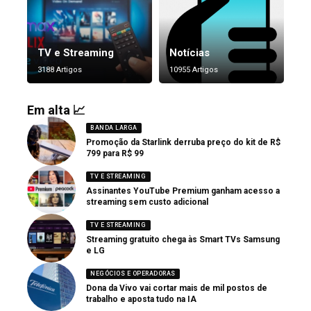
TV e Streaming
Notícias
3188 Artigos
10955 Artigos
Em alta 📈
BANDA LARGA
Promoção da Starlink derruba preço do kit de R$
799 para R$ 99
TV E STREAMING
Assinantes YouTube Premium ganham acesso a
streaming sem custo adicional
TV E STREAMING
Streaming gratuito chega às Smart TVs Samsung
e LG
NEGÓCIOS E OPERADORAS
Dona da Vivo vai cortar mais de mil postos de
trabalho e aposta tudo na IA