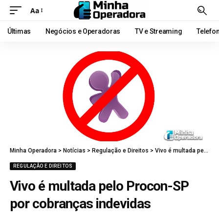
Aa
Últimas
Negócios e Operadoras
TV e Streaming
Telefo
Minha Operadora
>
Notícias
>
Regulação e Direitos
>
Vivo é multada pelo Procon-SP por cobranças indevidas
REGULAÇÃO E DIREITOS
Vivo é multada pelo Procon-SP
por cobranças indevidas