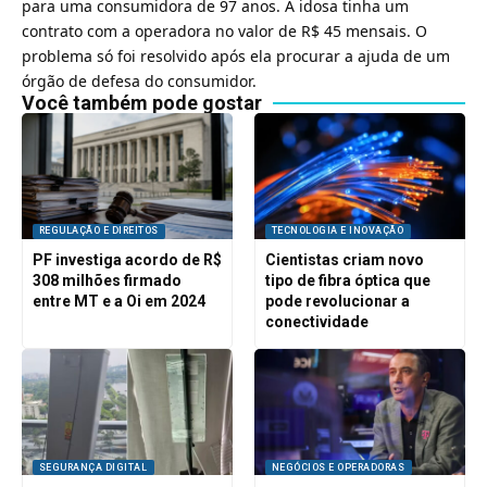
para uma consumidora de 97 anos
. A idosa tinha um
contrato com a operadora no valor de R$ 45 mensais. O
problema só foi resolvido após ela procurar a ajuda de um
órgão de defesa do consumidor.
Você também pode gostar
REGULAÇÃO E DIREITOS
TECNOLOGIA E INOVAÇÃO
PF investiga acordo de R$
Cientistas criam novo
308 milhões firmado
tipo de fibra óptica que
entre MT e a Oi em 2024
pode revolucionar a
conectividade
SEGURANÇA DIGITAL
NEGÓCIOS E OPERADORAS