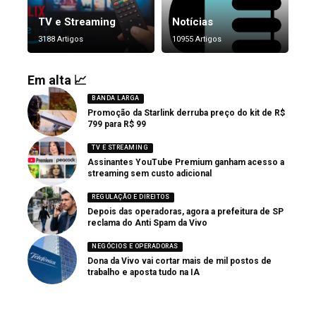
TV e Streaming
Notícias
3188 Artigos
10955 Artigos
Em alta 📈
BANDA LARGA
Promoção da Starlink derruba preço do kit de R$
799 para R$ 99
TV E STREAMING
Assinantes YouTube Premium ganham acesso a
streaming sem custo adicional
REGULAÇÃO E DIREITOS
Depois das operadoras, agora a prefeitura de SP
reclama do Anti Spam da Vivo
NEGÓCIOS E OPERADORAS
Dona da Vivo vai cortar mais de mil postos de
trabalho e aposta tudo na IA