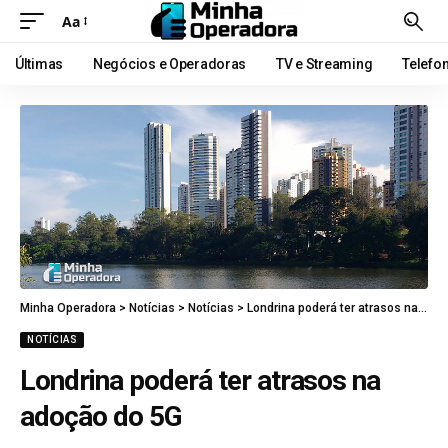
Aa
Últimas
Negócios e Operadoras
TV e Streaming
Telefo
Minha Operadora
>
Notícias
>
Notícias
>
Londrina poderá ter atrasos na adoção do 5G
NOTÍCIAS
Londrina poderá ter atrasos na
adoção do 5G