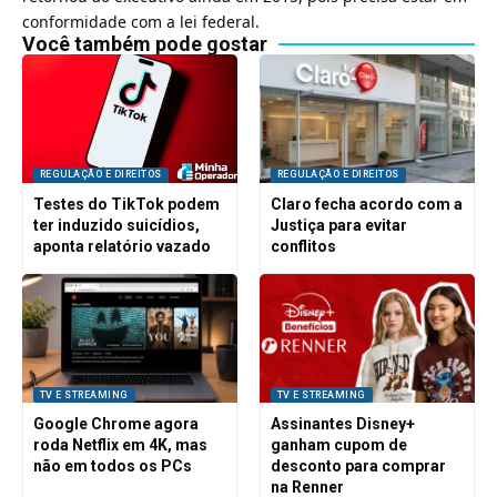
conformidade com a lei federal.
Você também pode gostar
REGULAÇÃO E DIREITOS
REGULAÇÃO E DIREITOS
Testes do TikTok podem
Claro fecha acordo com a
ter induzido suicídios,
Justiça para evitar
aponta relatório vazado
conflitos
TV E STREAMING
TV E STREAMING
Google Chrome agora
Assinantes Disney+
roda Netflix em 4K, mas
ganham cupom de
não em todos os PCs
desconto para comprar
na Renner