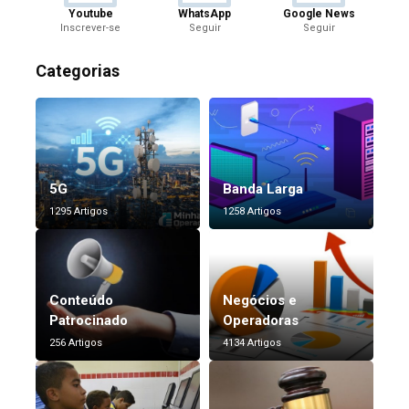
Youtube
WhatsApp
Google News
Inscrever-se
Seguir
Seguir
Categorias
5G
Banda Larga
1295 Artigos
1258 Artigos
Conteúdo
Negócios e
Patrocinado
Operadoras
256 Artigos
4134 Artigos