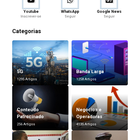
Youtube
WhatsApp
Google News
Inscrever-se
Seguir
Seguir
Categorias
5G
Banda Larga
1295 Artigos
1258 Artigos
Conteúdo
Negócios e
Patrocinado
Operadoras
256 Artigos
4135 Artigos