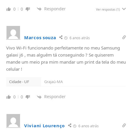
Responder
0
0
Ver respostas
(1)
Marcos souza
6 anos atrás
Vivo Wi-Fi funcionando perfeitamente no meu Samsung
galaxi j6 , mas alguém tá conseguindo ? Se quiserem
mande um meio pra mim mandar um print da tela do meu
celular !
Cidade - UF
Grajaú-MA
Responder
0
0
Viviani Lourenço
6 anos atrás