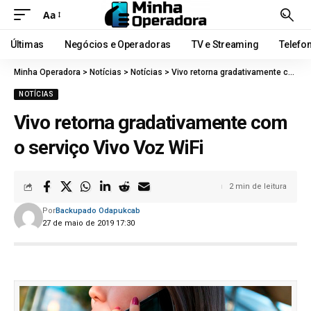
Aa
Últimas
Negócios e Operadoras
TV e Streaming
Telefo
Minha Operadora
>
Notícias
>
Notícias
>
Vivo retorna gradativamente com o serviço Vivo Voz WiFi
NOTÍCIAS
Vivo retorna gradativamente com
o serviço Vivo Voz WiFi
2 min de leitura
Por
Backupado Odapukcab
27 de maio de 2019 17:30