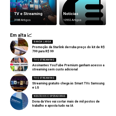
TV e Streaming
Notícias
3188 Artigos
10955 Artigos
Em alta 📈
BANDA LARGA
Promoção da Starlink derruba preço do kit de R$
799 para R$ 99
TV E STREAMING
Assinantes YouTube Premium ganham acesso a
streaming sem custo adicional
TV E STREAMING
Streaming gratuito chega às Smart TVs Samsung
e LG
NEGÓCIOS E OPERADORAS
Dona da Vivo vai cortar mais de mil postos de
trabalho e aposta tudo na IA