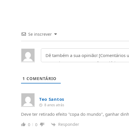
Se inscrever
1
COMENTÁRIO
Teo Santos
8 anos atrás
Deve ter retirado efeito "copa do mundo", ganhar din
Responder
0
0