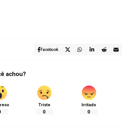
Facebook
cê achou?
reso
Triste
Irritado
0
0
0