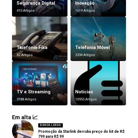
Segurança Digital
Inovação
410 Artigos
1619 Artigos
Telefonia Fixa
Telefonia Móvel
82 Artigos
2334 Artigos
TV e Streaming
Notícias
3188 Artigos
10955 Artigos
Em alta 📈
BANDA LARGA
Promoção da Starlink derruba preço do kit de R$
799 para R$ 99