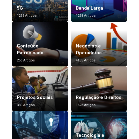
5G
Banda Larga
1295 Artigos
1258 Artigos
Conteúdo
Negócios e
Patrocinado
Operadoras
256 Artigos
4135 Artigos
Projetos Sociais
Regulação e Direitos
330 Artigos
1628 Artigos
Tecnologia e