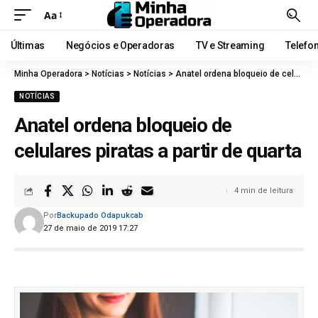
Aa
Últimas
Negócios e Operadoras
TV e Streaming
Telefo
Minha Operadora
>
Notícias
>
Notícias
>
Anatel ordena bloqueio de celulares piratas a partir de quarta
NOTÍCIAS
Anatel ordena bloqueio de
celulares piratas a partir de quarta
4 min de leitura
Por
Backupado Odapukcab
27 de maio de 2019 17:27