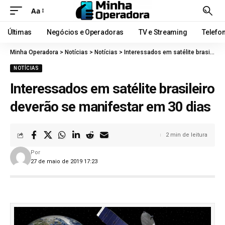
Aa
Últimas
Negócios e Operadoras
TV e Streaming
Telefo
Minha Operadora
>
Notícias
>
Notícias
>
Interessados em satélite brasileiro deverão se manifestar em 30 dias
NOTÍCIAS
Interessados em satélite brasileiro
deverão se manifestar em 30 dias
2 min de leitura
Por
27 de maio de 2019 17:23