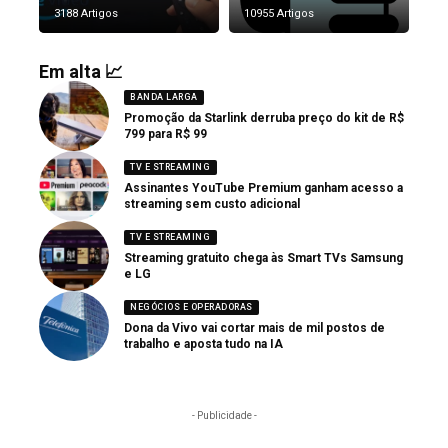
3188 Artigos
10955 Artigos
Em alta 📈
BANDA LARGA
Promoção da Starlink derruba preço do kit de R$
799 para R$ 99
TV E STREAMING
Assinantes YouTube Premium ganham acesso a
streaming sem custo adicional
TV E STREAMING
Streaming gratuito chega às Smart TVs Samsung
e LG
NEGÓCIOS E OPERADORAS
Dona da Vivo vai cortar mais de mil postos de
trabalho e aposta tudo na IA
- Publicidade -