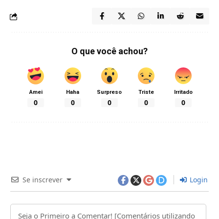
O que você achou?
Amei
Haha
Surpreso
Triste
Irritado
0
0
0
0
0
Se inscrever
Login