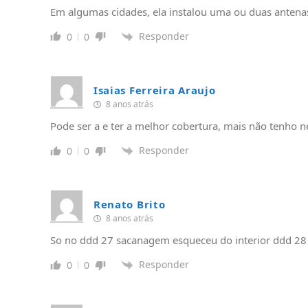
Em algumas cidades, ela instalou uma ou duas anten
Responder
0
0
Isaias Ferreira Araujo
8 anos atrás
Pode ser a e ter a melhor cobertura, mais não tenho
Responder
0
0
Renato Brito
8 anos atrás
So no ddd 27 sacanagem esqueceu do interior ddd 28
Responder
0
0