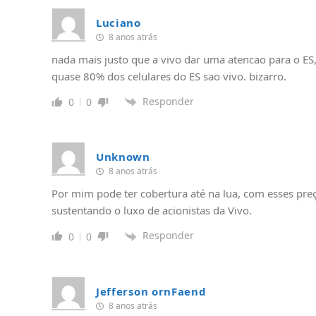
Luciano
8 anos atrás
nada mais justo que a vivo dar uma atencao para o ES
quase 80% dos celulares do ES sao vivo. bizarro.
Responder
0
0
Unknown
8 anos atrás
Por mim pode ter cobertura até na lua, com esses preço
sustentando o luxo de acionistas da Vivo.
Responder
0
0
Jefferson ornFaend
8 anos atrás