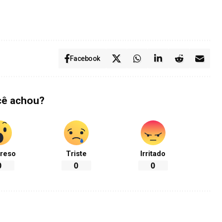
Facebook
cê achou?
reso
Triste
Irritado
0
0
0