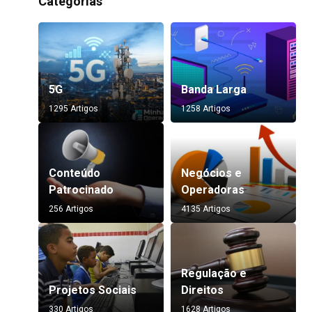
Categorias
5G
Banda Larga
1295 Artigos
1258 Artigos
Conteúdo
Negócios e
Patrocinado
Operadoras
256 Artigos
4135 Artigos
Regulação e
Projetos Sociais
Direitos
330 Artigos
1628 Artigos