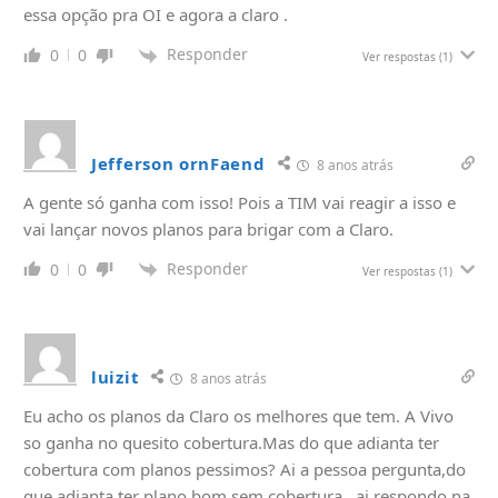
essa opção pra OI e agora a claro .
Responder
0
0
Ver respostas
(1)
Jefferson ornFaend
8 anos atrás
A gente só ganha com isso! Pois a TIM vai reagir a isso e
vai lançar novos planos para brigar com a Claro.
Responder
0
0
Ver respostas
(1)
luizit
8 anos atrás
Eu acho os planos da Claro os melhores que tem. A Vivo
so ganha no quesito cobertura.Mas do que adianta ter
cobertura com planos pessimos? Ai a pessoa pergunta,do
que adianta ter plano bom sem cobertura…ai respondo na