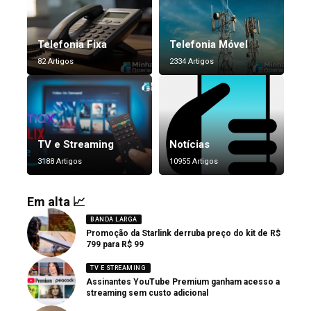
Telefonia Fixa
Telefonia Móvel
82 Artigos
2334 Artigos
TV e Streaming
Notícias
3188 Artigos
10955 Artigos
Em alta 📈
BANDA LARGA
Promoção da Starlink derruba preço do kit de R$
799 para R$ 99
TV E STREAMING
Assinantes YouTube Premium ganham acesso a
streaming sem custo adicional