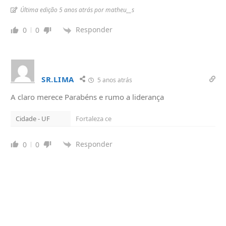
Última edição 5 anos atrás por matheu__s
Responder
0
0
SR.LIMA
5 anos atrás
A claro merece Parabéns e rumo a liderança
Cidade - UF
Fortaleza ce
Responder
0
0