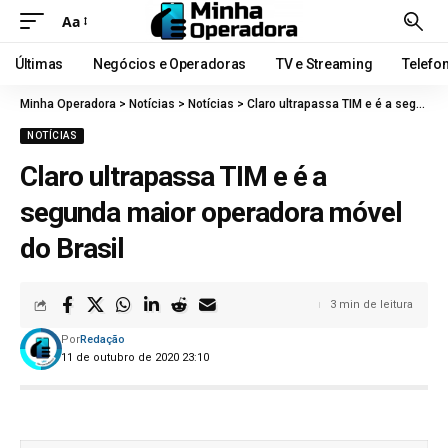
Aa
Últimas
Negócios e Operadoras
TV e Streaming
Telefo
Minha Operadora
>
Notícias
>
Notícias
>
Claro ultrapassa TIM e é a segunda maior operadora móvel do Brasil
NOTÍCIAS
Claro ultrapassa TIM e é a
segunda maior operadora móvel
do Brasil
3 min de leitura
Por
Redação
11 de outubro de 2020 23:10