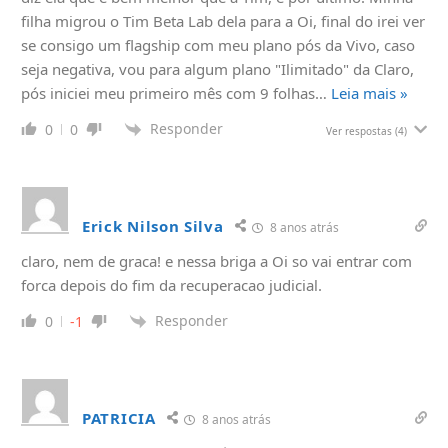
filha migrou o Tim Beta Lab dela para a Oi, final do irei ver
se consigo um flagship com meu plano pós da Vivo, caso
seja negativa, vou para algum plano "Ilimitado" da Claro,
pós iniciei meu primeiro mês com 9 folhas
…
Leia mais »
Responder
0
0
Ver respostas
(4)
Erick Nilson Silva
8 anos atrás
claro, nem de graca! e nessa briga a Oi so vai entrar com
forca depois do fim da recuperacao judicial.
Responder
0
-1
PATRICIA
8 anos atrás