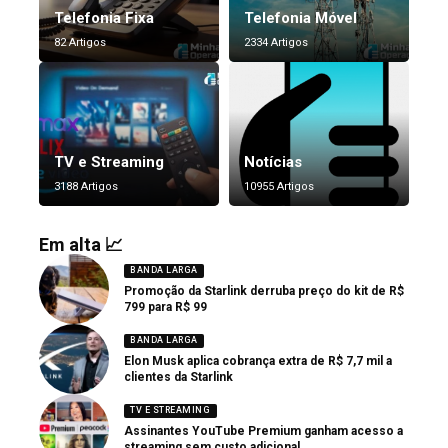
Telefonia Fixa
Telefonia Móvel
82 Artigos
2334 Artigos
TV e Streaming
Notícias
3188 Artigos
10955 Artigos
Em alta 📈
BANDA LARGA
Promoção da Starlink derruba preço do kit de R$
799 para R$ 99
BANDA LARGA
Elon Musk aplica cobrança extra de R$ 7,7 mil a
clientes da Starlink
TV E STREAMING
Assinantes YouTube Premium ganham acesso a
streaming sem custo adicional