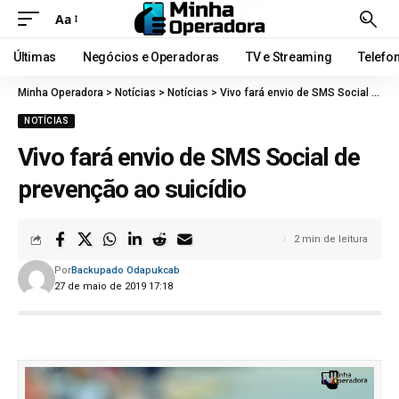
Aa
Últimas
Negócios e Operadoras
TV e Streaming
Telefo
Minha Operadora
>
Notícias
>
Notícias
>
Vivo fará envio de SMS Social de prevenção ao suicídio
NOTÍCIAS
Vivo fará envio de SMS Social de
prevenção ao suicídio
2 min de leitura
Por
Backupado Odapukcab
27 de maio de 2019 17:18