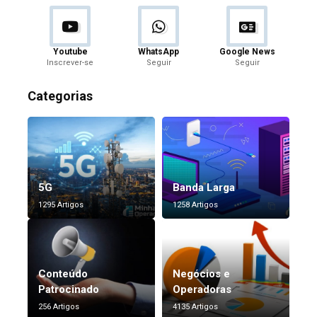
Youtube
WhatsApp
Google News
Inscrever-se
Seguir
Seguir
Categorias
5G
Banda Larga
1295 Artigos
1258 Artigos
Conteúdo
Negócios e
Patrocinado
Operadoras
256 Artigos
4135 Artigos