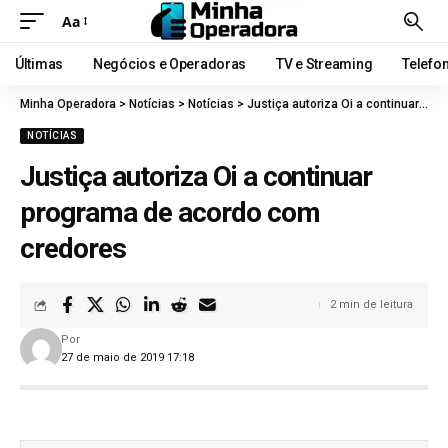
Aa
Últimas
Negócios e Operadoras
TV e Streaming
Telefo
Minha Operadora
>
Notícias
>
Notícias
>
Justiça autoriza Oi a continuar programa de acordo com credores
NOTÍCIAS
Justiça autoriza Oi a continuar
programa de acordo com
credores
2 min de leitura
Por
27 de maio de 2019 17:18