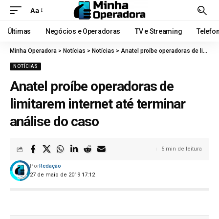
Aa
Últimas
Negócios e Operadoras
TV e Streaming
Telefo
Minha Operadora
>
Notícias
>
Notícias
>
Anatel proíbe operadoras de limitarem internet até terminar análise do caso
NOTÍCIAS
Anatel proíbe operadoras de
limitarem internet até terminar
análise do caso
5 min de leitura
Por
Redação
27 de maio de 2019 17:12