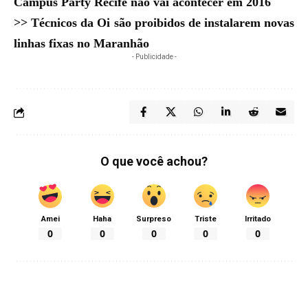
Campus Party Recife não vai acontecer em 2016
>>
Técnicos da Oi são proibidos de instalarem novas
linhas fixas no Maranhão
- Publicidade -
O que você achou?
Amei
Haha
Surpreso
Triste
Irritado
0
0
0
0
0