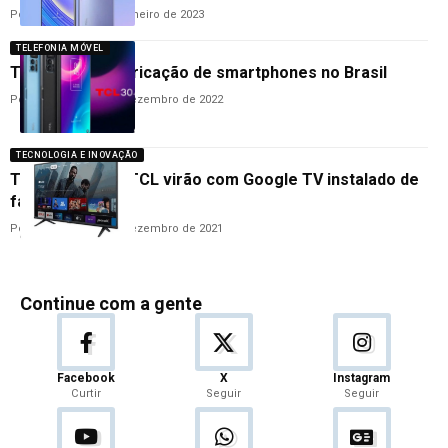
Por
Cleane Lima
10 de janeiro de 2023
TELEFONIA MÓVEL
TCL anuncia fabricação de smartphones no Brasil
Por
Cleane Lima
10 de dezembro de 2022
TECNOLOGIA E INOVAÇÃO
Televisores da TCL virão com Google TV instalado de
fábrica
Por
Cleane Lima
23 de dezembro de 2021
Continue com a gente
Facebook
X
Instagram
Curtir
Seguir
Seguir