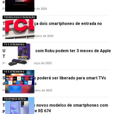
canais
Por
Cleane Lima
1 de abril de 2024
TECNOLOGIA E INOVAÇÃO
Tem 5G: TCL lança dois smartphones de entrada no
Brasil
Por
Ana Cláudia
27 de outubro de 2023
TV E STREAMING
Usuários de TVs com Roku podem ter 3 meses de Apple
TV+ de graça
Por
Ana Cláudia
27 de março de 2023
TV E STREAMING
Samsung TV Plus poderá ser liberado para smart TVs
de outras marcas
Por
Cleane Lima
23 de janeiro de 2023
TELEFONIA MÓVEL
TCL anuncia três novos modelos de smartphones com
preços a partir de R$ 674