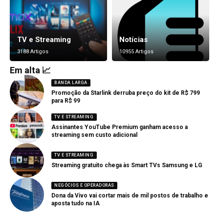
TV e Streaming
Notícias
3188 Artigos
10955 Artigos
Em alta 📈
BANDA LARGA
Promoção da Starlink derruba preço do kit de R$ 799
para R$ 99
TV E STREAMING
Assinantes YouTube Premium ganham acesso a
streaming sem custo adicional
TV E STREAMING
Streaming gratuito chega às Smart TVs Samsung e LG
NEGÓCIOS E OPERADORAS
Dona da Vivo vai cortar mais de mil postos de trabalho e
aposta tudo na IA