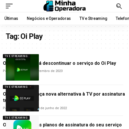
Últimas
Negócios e Operadoras
TV e Streaming
Telefo
Tag:
Oi Play
TV E STREAMING
Oi anuncia que irá descontinuar o serviço do Oi Play
Por
Cleane Lima
4 de dezembro de 2023
TV E STREAMING
Oi Play TV: Oi lança nova alternativa à TV por assinatura
tradicional
Por
Carolina Veneroso
10 de junho de 2022
TV E STREAMING
Oi encerra alguns planos de assinatura do seu serviço