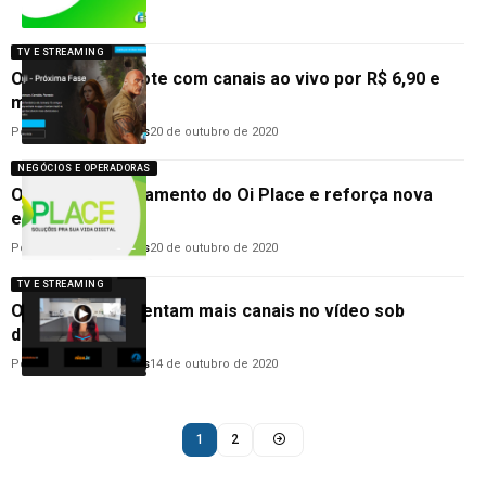
TV E STREAMING
Oi Play terá pacote com canais ao vivo por R$ 6,90 e
mais
Por
Anderson Guimarães
20 de outubro de 2020
NEGÓCIOS E OPERADORAS
Oi oficializa lançamento do Oi Place e reforça nova
estratégia
Por
Anderson Guimarães
20 de outubro de 2020
TV E STREAMING
Oi e SKY acrescentam mais canais no vídeo sob
demanda
Por
Anderson Guimarães
14 de outubro de 2020
1
2