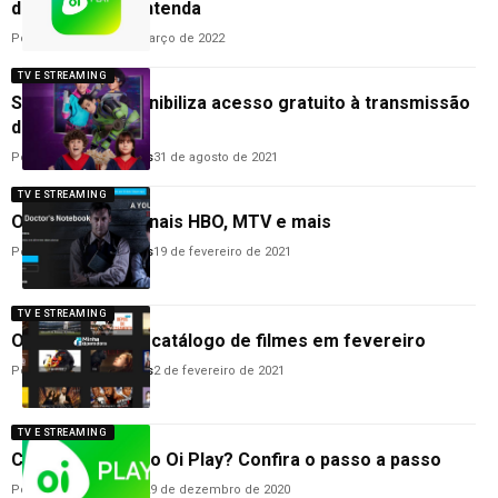
de streaming; entenda
Por
Cleane Lima
22 de março de 2022
TV E STREAMING
Streaming disponibiliza acesso gratuito à transmissão
de canal
Por
Anderson Guimarães
31 de agosto de 2021
TV E STREAMING
Oi Play ganha canais HBO, MTV e mais
Por
Anderson Guimarães
19 de fevereiro de 2021
TV E STREAMING
Oi Play aumenta catálogo de filmes em fevereiro
Por
Anderson Guimarães
2 de fevereiro de 2021
TV E STREAMING
Como contratar o Oi Play? Confira o passo a passo
Por
Hemerson Brandão
29 de dezembro de 2020