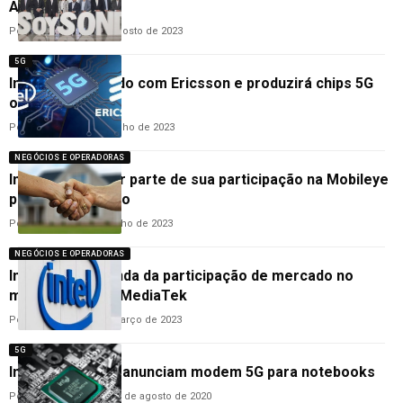
América Latina
Por
Ana Cláudia
29 de agosto de 2023
5G
Intel fecha acordo com Ericsson e produzirá chips 5G
otimizados
Por
Cleane Lima
27 de julho de 2023
NEGÓCIOS E OPERADORAS
Intel quer vender parte de sua participação na Mobileye
por US$ 1,5 bilhão
Por
Ana Cláudia
6 de junho de 2023
NEGÓCIOS E OPERADORAS
Intel anuncia venda da participação de mercado no
modem 5G para MediaTek
Por
Ana Cláudia
28 de março de 2023
5G
Intel e Mediatek anunciam modem 5G para notebooks
Por
Hemerson Brandão
6 de agosto de 2020