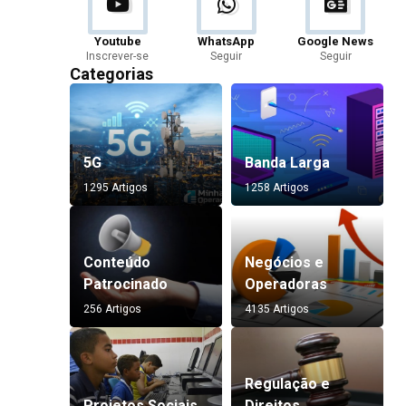
Youtube
WhatsApp
Google News
Inscrever-se
Seguir
Seguir
Categorias
5G
Banda Larga
1295 Artigos
1258 Artigos
Conteúdo
Negócios e
Patrocinado
Operadoras
256 Artigos
4135 Artigos
Regulação e
Projetos Sociais
Direitos