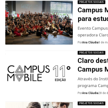
PROJETOS SOCIAIS
Campus Mo
para estu
Evento Campus 
operadora Clar
Por
Ana Cláudia
8 de m
PROJETOS SOCIAIS
Claro des
Campus M
Através do Inst
programa Camp
Por
Ana Cláudia
28 de 
PROJETOS SOCIAIS