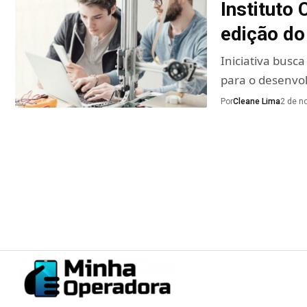
Instituto 
edição d
Iniciativa busc
para o desenvo
Por
Cleane Lima
2 de n