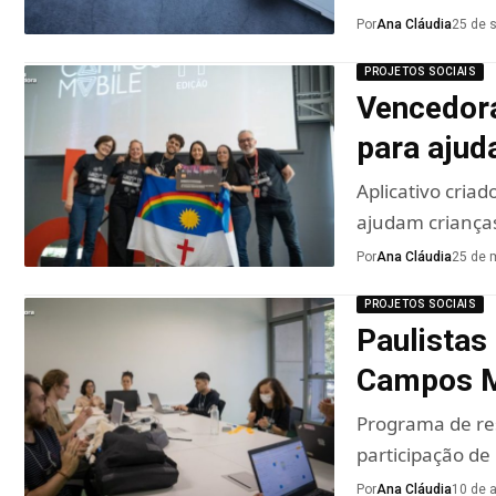
Por
Ana Cláudia
25 de 
PROJETOS SOCIAIS
Vencedor
para ajud
Aplicativo cri
ajudam crianças
Por
Ana Cláudia
25 de 
PROJETOS SOCIAIS
Paulistas
Campos M
Programa de res
participação de 
Por
Ana Cláudia
10 de a