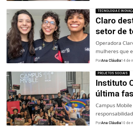
TECNOLOGIA E INOVAÇ
Claro des
setor de 
Operadora Clar
mulheres que 
Por
Ana Cláudia
14 de 
PROJETOS SOCIAIS
Instituto 
última fa
Campus Mobile é
responsabilidad
Por
Ana Cláudia
10 de 