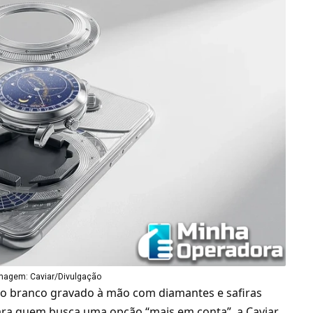
magem: Caviar/Divulgação
o branco gravado à mão com diamantes e safiras
 Para quem busca uma opção “mais em conta”, a Caviar