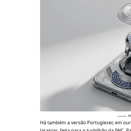
I
Há também a versão Portugieser, em our
laranjas, feita para o turbilhão da IWC.