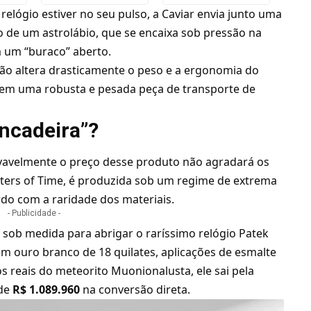
elógio estiver no seu pulso, a Caviar envia junto uma
o de um astrolábio, que se encaixa sob pressão na
m um “buraco” aberto.
ão altera drasticamente o peso e a ergonomia do
em uma robusta e pesada peça de transporte de
incadeira”?
ovavelmente o preço desse produto não agradará os
sters of Time, é produzida sob um regime de extrema
rdo com a raridade dos materiais.
- Publicidade -
to sob medida para abrigar o raríssimo relógio Patek
 em ouro branco de 18 quilates, aplicações de esmalte
s reais do meteorito Muonionalusta, ele sai pela
 de
R$ 1.089.960
na conversão direta.