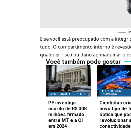
I
E se você está preocupado com a integr
tudo. O compartimento interno é revesti
qualquer risco ou dano ao maquinário d
Você também pode gostar
TECNOLOGIA E
REGULAÇÃO E DIREITOS
INOVAÇÃO
PF investiga
Cientistas cr
acordo de R$ 308
novo tipo de f
milhões firmado
óptica que po
entre MT e a Oi
revolucionar 
em 2024
conectividade