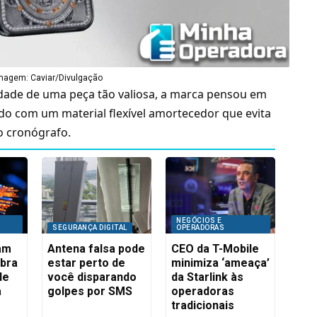
magem: Caviar/Divulgação
idade de uma peça tão valiosa, a marca pensou em
do com um material flexível amortecedor que evita
o cronógrafo.
NEGÓCIOS E
SEGURANÇA DIGITAL
OPERADORAS
iam
Antena falsa pode
CEO da T-Mobile
ibra
estar perto de
minimiza ‘ameaça’
de
você disparando
da Starlink às
a
golpes por SMS
operadoras
tradicionais