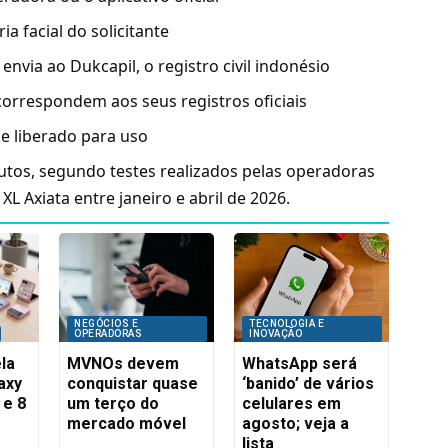
a facial do solicitante
nvia ao Dukcapil, o registro civil indonésio
correspondem aos seus registros oficiais
e liberado para uso
utos, segundo testes realizados pelas operadoras
L Axiata entre janeiro e abril de 2026.
NEGÓCIOS E
TECNOLOGIA E
OPERADORAS
INOVAÇÃO
la
MVNOs devem
WhatsApp será
axy
conquistar quase
‘banido’ de vários
 e 8
um terço do
celulares em
mercado móvel
agosto; veja a
lista