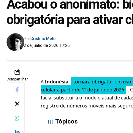
Acabou o anonimato: bio
obrigatória para ativar c
Por
Cristino Melo
2 de junho de 2026 17:26
Compartilhar
A
Indonésia
tornará obrigatório o uso 
celular a partir de 1º de julho de 2026
. 
facial substituirá o modelo atual de ca
registro de números móveis mais seguro, 
Tópicos