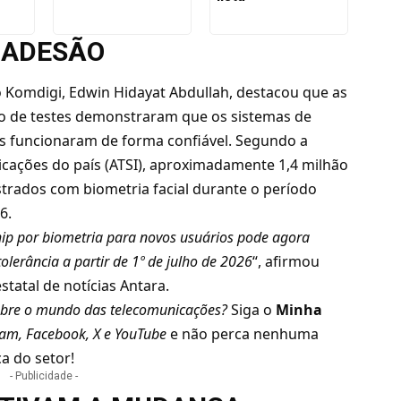
E ADESÃO
do Komdigi, Edwin Hidayat Abdullah, destacou que as
do de testes demonstraram que os sistemas de
ras funcionaram de forma confiável. Segundo a
cações do país (ATSI), aproximadamente 1,4 milhão
trados com biometria facial durante o período
6.
hip por biometria para novos usuários pode agora
olerância a partir de 1º de julho de 2026
“, afirmou
statal de notícias Antara.
bre o mundo das telecomunicações?
Siga o
Minha
ram
,
Facebook
,
X
e
YouTube
e não perca nenhuma
a do setor!
- Publicidade -