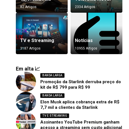
82 Artigos
2334 Artigos
TV e Streaming
Notícias
3187 Artigos
10955 Artigos
Em alta 📈
BANDA LARGA
Promoção da Starlink derruba preço do
kit de R$ 799 para R$ 99
BANDA LARGA
Elon Musk aplica cobrança extra de R$
7,7 mil a clientes da Starlink
TV E STREAMING
Assinantes YouTube Premium ganham
acesso a streaming sem custo adicional