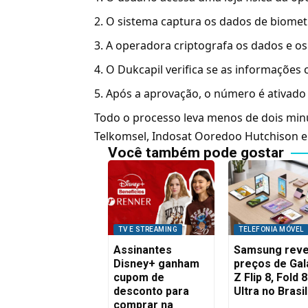
O sistema captura os dados de biometri
A operadora criptografa os dados e os e
O Dukcapil verifica se as informações 
Após a aprovação, o número é ativado 
Todo o processo leva menos de dois min
Telkomsel, Indosat Ooredoo Hutchison e X
Você também pode gostar
TV E STREAMING
TELEFONIA MÓVEL
Assinantes
Samsung reve
Disney+ ganham
preços de Gal
cupom de
Z Flip 8, Fold 8
desconto para
Ultra no Brasil
comprar na