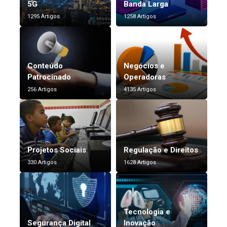
5G
Banda Larga
1295 Artigos
1258 Artigos
Conteúdo
Negócios e
Patrocinado
Operadoras
256 Artigos
4135 Artigos
Projetos Sociais
Regulação e Direitos
330 Artigos
1628 Artigos
Tecnologia e
Segurança Digital
Inovação