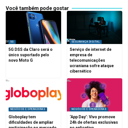
Você também pode gostar
5G
SEGURANÇA DIGITAL
5G DSS da Claro será o
Serviço de internet de
único suportado pelo
empresa de
novo Moto G
telecomunicações
ucraniana sofre ataque
cibernético
NEGÓCIOS E OPERADORAS
NEGÓCIOS E OPERADORAS
Globoplay tem
‘App Day’: Vivo promove
dificuldades de ampliar
24h de ofertas exclusivas
participação no mercado
no aplicativo