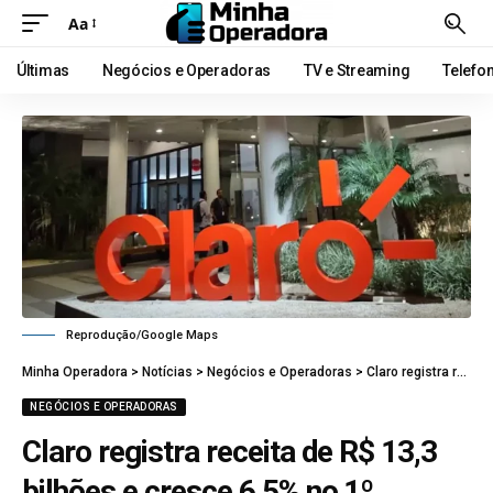
Aa
Últimas
Negócios e Operadoras
TV e Streaming
Telefo
Reprodução/Google Maps
Minha Operadora
>
Notícias
>
Negócios e Operadoras
>
Claro registra receita de R$ 13,3 bilhões e cresce 6,5% no 1º trimestre
NEGÓCIOS E OPERADORAS
Claro registra receita de R$ 13,3
bilhões e cresce 6,5% no 1º