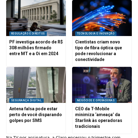
REGULAÇÃO E DIREITOS
TECNOLOGIA E INOVAÇÃO
PF investiga acordo de R$
Cientistas criam novo
308 milhões firmado
tipo de fibra óptica que
entre MT e a Oi em 2024
pode revolucionar a
conectividade
SEGURANÇA DIGITAL
NEGÓCIOS E OPERADORAS
Antena falsa pode estar
CEO da T-Mobile
perto de você disparando
minimiza ‘ameaça’ da
golpes por SMS
Starlink às operadoras
tradicionais
Na TV por assinatura, a Claro encerrou o trimestre com