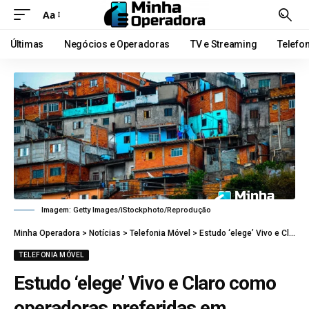
Aa
Últimas
Negócios e Operadoras
TV e Streaming
Telefo
Imagem: Getty Images/iStockphoto/Reprodução
Minha Operadora
>
Notícias
>
Telefonia Móvel
>
Estudo ‘elege’ Vivo e Claro como operadoras preferidas em comunidades
TELEFONIA MÓVEL
Estudo ‘elege’ Vivo e Claro como
operadoras preferidas em