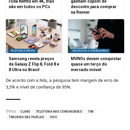
roda Netflix em 4K, mas
ganham cupom de
não em todos os PCs
desconto para comprar
na Renner
TELEFONIA MÓVEL
NEGÓCIOS E OPERADORAS
Samsung revela preços
MVNOs devem conquistar
de Galaxy Z Flip 8, Fold 8 e
quase um terço do
8 Ultra no Brasil
mercado móvel
De acordo com a Nós, a pesquisa tem margem de erro de
3,5% e nível de confiança de 95%.
TAGS:
CLARO
TELEFONIA NAS COMUNIDADES
TIM
TRACKING DAS FAVELAS
VIVO