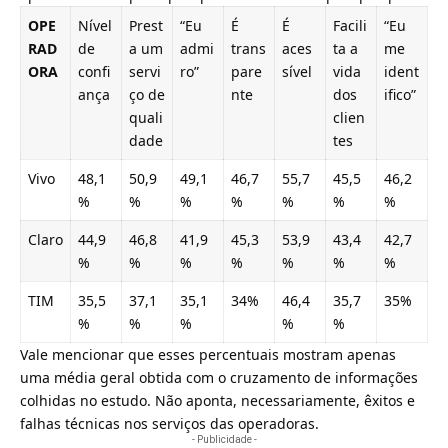
OPE
Nível
Prest
“Eu
É
É
Facili
“Eu
RAD
de
a um
admi
trans
aces
ta a
me
ORA
confi
servi
ro”
pare
sível
vida
ident
ança
ço de
nte
dos
ifico”
quali
clien
dade
tes
Vivo
48,1
50,9
49,1
46,7
55,7
45,5
46,2
%
%
%
%
%
%
%
Claro
44,9
46,8
41,9
45,3
53,9
43,4
42,7
%
%
%
%
%
%
%
TIM
35,5
37,1
35,1
34%
46,4
35,7
35%
%
%
%
%
%
Vale mencionar que esses percentuais mostram apenas
uma média geral obtida com o cruzamento de informações
colhidas no estudo. Não aponta, necessariamente, êxitos e
falhas técnicas nos serviços das operadoras.
- Publicidade -