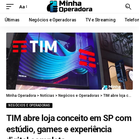
Aa
Últimas
Negócios e Operadoras
TV e Streaming
Telefo
Minha Operadora
>
Notícias
>
Negócios e Operadoras
>
TIM abre loja conceito em SP com estúdio, games e experiência digital completa
NEGÓCIOS E OPERADORAS
TIM abre loja conceito em SP com
estúdio, games e experiência