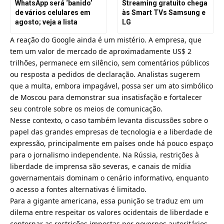
WhatsApp será ‘banido’
Streaming gratuito chega
de vários celulares em
às Smart TVs Samsung e
agosto; veja a lista
LG
A reação do Google ainda é um mistério. A empresa,
que
tem um valor de mercado de aproximadamente US$ 2
trilhões
, permanece em silêncio, sem comentários públicos
ou resposta a pedidos de declaração. Analistas sugerem
que a multa, embora impagável, possa ser um ato simbólico
de Moscou para demonstrar sua insatisfação e fortalecer
seu controle sobre os meios de comunicação.
Nesse contexto, o caso também levanta discussões sobre o
papel das grandes empresas de tecnologia e a liberdade de
expressão, principalmente em países onde há pouco espaço
para o jornalismo independente. Na Rússia, restrições à
liberdade de imprensa são severas, e canais de mídia
governamentais dominam o cenário informativo, enquanto
o acesso a fontes alternativas é limitado.
Para a gigante americana, essa punição se traduz em um
dilema entre respeitar os valores ocidentais de liberdade e
contornar as restrições impostas por governos autoritários.