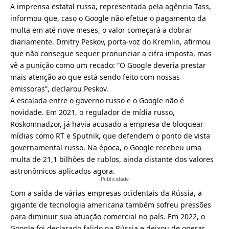
A imprensa estatal russa, representada pela agência Tass,
informou que, caso o Google não efetue o pagamento da
multa em até nove meses, o valor começará a dobrar
diariamente. Dmitry Peskov, porta-voz do Kremlin, afirmou
que não consegue sequer pronunciar a cifra imposta, mas
vê a punição como um recado: “O Google deveria prestar
mais atenção ao que está sendo feito com nossas
emissoras”, declarou Peskov.
A escalada entre o governo russo e o Google não é
novidade. Em 2021,
o regulador de mídia russo,
Roskomnadzor, já havia acusado a empresa de bloquear
mídias
como RT e Sputnik, que defendem o ponto de vista
governamental russo. Na época, o Google recebeu uma
multa de 21,1 bilhões de rublos, ainda distante dos valores
astronômicos aplicados agora.
- Publicidade -
Com a saída de várias empresas ocidentais da Rússia, a
gigante de tecnologia americana também sofreu pressões
para diminuir sua atuação comercial no país. Em 2022, o
Google foi declarado falido na Rússia e deixou de operar