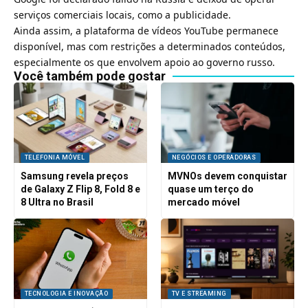
serviços comerciais locais, como a publicidade.
Ainda assim, a plataforma de vídeos YouTube permanece
disponível, mas com restrições a determinados conteúdos,
especialmente os que envolvem apoio ao governo russo.
Você também pode gostar
TELEFONIA MÓVEL
NEGÓCIOS E OPERADORAS
Samsung revela preços
MVNOs devem conquistar
de Galaxy Z Flip 8, Fold 8 e
quase um terço do
8 Ultra no Brasil
mercado móvel
TECNOLOGIA E INOVAÇÃO
TV E STREAMING