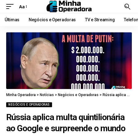
Aa
Últimas
Negócios e Operadoras
TV e Streaming
Telefo
Minha Operadora
>
Notícias
>
Negócios e Operadoras
>
Rússia aplica multa quintilionária ao Google e surpreende o mundo
NEGÓCIOS E OPERADORAS
Rússia aplica multa quintilionária
ao Google e surpreende o mundo