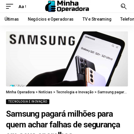
Aa
Últimas
Negócios e Operadoras
TV e Streaming
Telefo
Minha Operadora
>
Notícias
>
Tecnologia e Inovação
>
Samsung pagará milhões para quem achar falhas de segurança em seus aparelhos
TECNOLOGIA E INOVAÇÃO
Samsung pagará milhões para
quem achar falhas de segurança