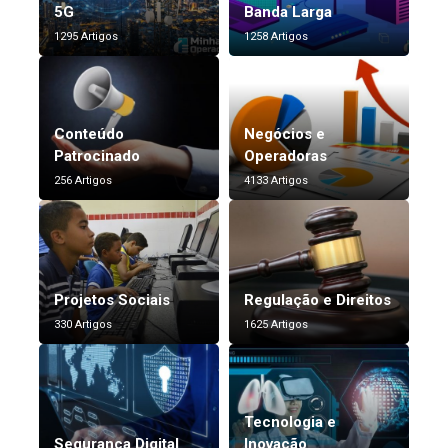
5G
Banda Larga
1295 Artigos
1258 Artigos
Conteúdo
Negócios e
Patrocinado
Operadoras
256 Artigos
4133 Artigos
Projetos Sociais
Regulação e Direitos
330 Artigos
1625 Artigos
Tecnologia e
Segurança Digital
Inovação