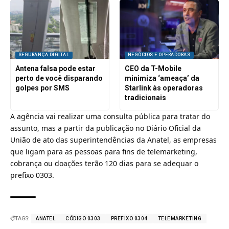
SEGURANÇA DIGITAL
NEGÓCIOS E OPERADORAS
Antena falsa pode estar
CEO da T-Mobile
perto de você disparando
minimiza ‘ameaça’ da
golpes por SMS
Starlink às operadoras
tradicionais
A agência vai realizar uma consulta pública para tratar do
assunto, mas a partir da publicação no Diário Oficial da
União de ato das superintendências da Anatel, as empresas
que ligam para as pessoas para fins de telemarketing,
cobrança ou doações terão 120 dias para se adequar o
prefixo 0303.
TAGS:
ANATEL
CÓDIGO 0303
PREFIXO 0304
TELEMARKETING