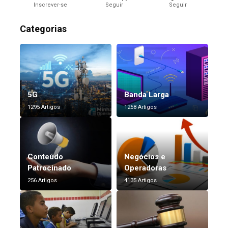
Inscrever-se
Seguir
Seguir
Categorias
5G
Banda Larga
1295 Artigos
1258 Artigos
Conteúdo
Negócios e
Patrocinado
Operadoras
256 Artigos
4135 Artigos