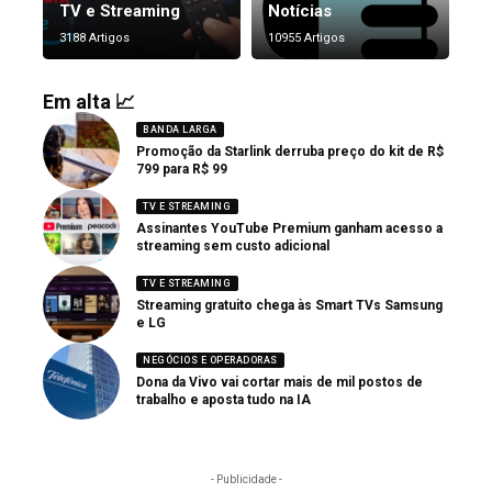
TV e Streaming
Notícias
3188 Artigos
10955 Artigos
Em alta 📈
BANDA LARGA
Promoção da Starlink derruba preço do kit de R$
799 para R$ 99
TV E STREAMING
Assinantes YouTube Premium ganham acesso a
streaming sem custo adicional
TV E STREAMING
Streaming gratuito chega às Smart TVs Samsung
e LG
NEGÓCIOS E OPERADORAS
Dona da Vivo vai cortar mais de mil postos de
trabalho e aposta tudo na IA
- Publicidade -