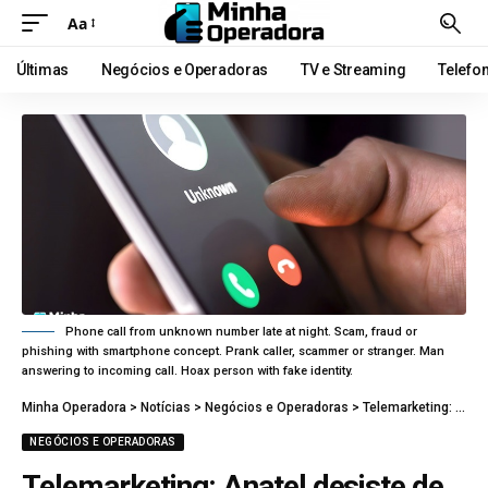
Aa
Últimas
Negócios e Operadoras
TV e Streaming
Telefo
Phone call from unknown number late at night. Scam, fraud or
phishing with smartphone concept. Prank caller, scammer or stranger. Man
answering to incoming call. Hoax person with fake identity.
Minha Operadora
>
Notícias
>
Negócios e Operadoras
>
Telemarketing: Anatel desiste de usar o prefixo 0304 para chamadas de cobrança
NEGÓCIOS E OPERADORAS
Telemarketing: Anatel desiste de