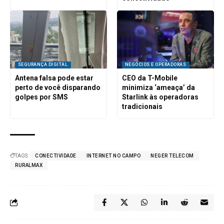
SEGURANÇA DIGITAL
NEGÓCIOS E OPERADORAS
Antena falsa pode estar
CEO da T-Mobile
perto de você disparando
minimiza ‘ameaça’ da
golpes por SMS
Starlink às operadoras
tradicionais
TAGS:
CONECTIVIDADE
INTERNET NO CAMPO
NEGER TELECOM
RURALMAX