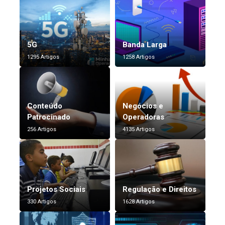
5G
Banda Larga
1295 Artigos
1258 Artigos
Conteúdo
Negócios e
Patrocinado
Operadoras
256 Artigos
4135 Artigos
Projetos Sociais
Regulação e Direitos
330 Artigos
1628 Artigos