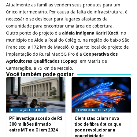
Atualmente as famílias vendem seus produtos para um
único intermediário. Por causa da falta de infraestrutura, é
necessário se deslocar para lugares afastados da
comunidade para encontrar uma área de cobertura.
Outro ponto do projeto é a
aldeia indígena Kariri Xocó
, no
município de Aldeia Real do Colégio, na região do baixo São
Francisco, a 172 km de Maceió. O quarto local do projeto de
implantação do Rural Max 5G Pro é a
Cooperativa dos
Agricultores Qualificados (Copaq)
, em Matriz de
Camaragibe, a 75 km de Maceió.
Você também pode gostar
REGULAÇÃO E DIREITOS
TECNOLOGIA E INOVAÇÃO
PF investiga acordo de R$
Cientistas criam novo
308 milhões firmado
tipo de fibra óptica que
entre MT e a Oi em 2024
pode revolucionar a
conectividade