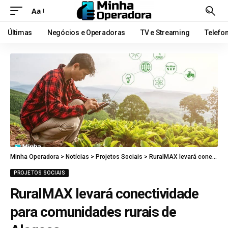
Aa
Últimas
Negócios e Operadoras
TV e Streaming
Telefo
Minha Operadora
>
Notícias
>
Projetos Sociais
>
RuralMAX levará conectividade para comunidades rurais de Alagoas
PROJETOS SOCIAIS
RuralMAX levará conectividade
para comunidades rurais de