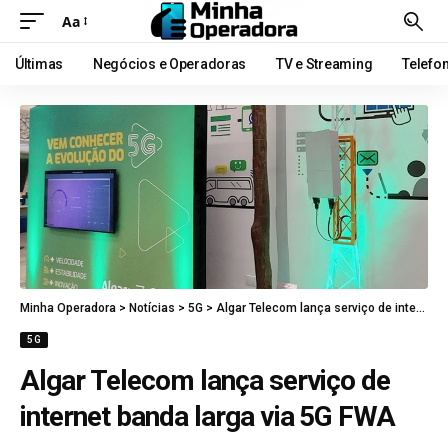
Aa
Últimas
Negócios e Operadoras
TV e Streaming
Telefo
Minha Operadora
>
Notícias
>
5G
>
Algar Telecom lança serviço de internet banda larga via 5G FWA
5G
Algar Telecom lança serviço de
internet banda larga via 5G FWA