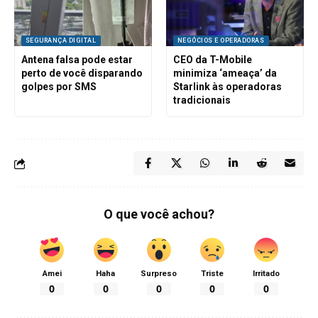
SEGURANÇA DIGITAL
NEGÓCIOS E OPERADORAS
Antena falsa pode estar
CEO da T-Mobile
perto de você disparando
minimiza ‘ameaça’ da
golpes por SMS
Starlink às operadoras
tradicionais
O que você achou?
Amei
Haha
Surpreso
Triste
Irritado
0
0
0
0
0