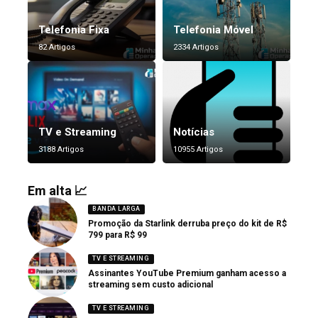
Telefonia Fixa
Telefonia Móvel
82 Artigos
2334 Artigos
TV e Streaming
Notícias
3188 Artigos
10955 Artigos
Em alta 📈
BANDA LARGA
Promoção da Starlink derruba preço do kit de R$
799 para R$ 99
TV E STREAMING
Assinantes YouTube Premium ganham acesso a
streaming sem custo adicional
TV E STREAMING