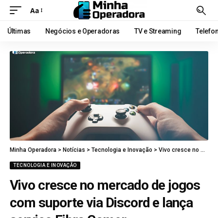
Aa
Últimas
Negócios e Operadoras
TV e Streaming
Telefo
Minha Operadora
>
Notícias
>
Tecnologia e Inovação
>
Vivo cresce no mercado de jogos com suporte via Discord e lança serviço Fibra Gamer
TECNOLOGIA E INOVAÇÃO
Vivo cresce no mercado de jogos
com suporte via Discord e lança