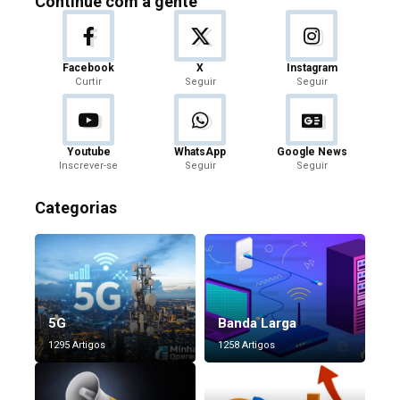
Continue com a gente
Facebook
X
Instagram
Curtir
Seguir
Seguir
Youtube
WhatsApp
Google News
Inscrever-se
Seguir
Seguir
Categorias
5G
Banda Larga
1295 Artigos
1258 Artigos