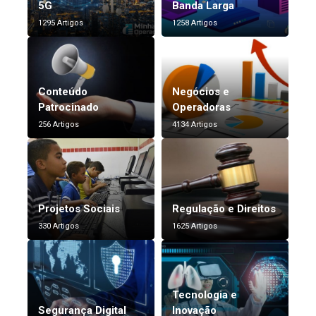
5G
Banda Larga
1295 Artigos
1258 Artigos
Conteúdo
Negócios e
Patrocinado
Operadoras
256 Artigos
4134 Artigos
Projetos Sociais
Regulação e Direitos
330 Artigos
1625 Artigos
Tecnologia e
Segurança Digital
Inovação