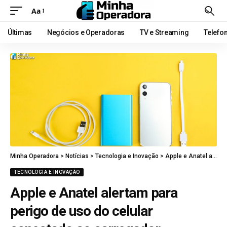
Aa
Últimas
Negócios e Operadoras
TV e Streaming
Telefo
Minha Operadora
>
Notícias
>
Tecnologia e Inovação
>
Apple e Anatel alertam para perigo de uso do celular conectado ao carregador
TECNOLOGIA E INOVAÇÃO
Apple e Anatel alertam para
perigo de uso do celular