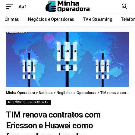
Aa
Últimas
Negócios e Operadoras
TV e Streaming
Telefo
Minha Operadora
>
Notícias
>
Negócios e Operadoras
>
TIM renova contratos com Ericsson e Huawei como fornecedores de redes
NEGÓCIOS E OPERADORAS
TIM renova contratos com
Ericsson e Huawei como