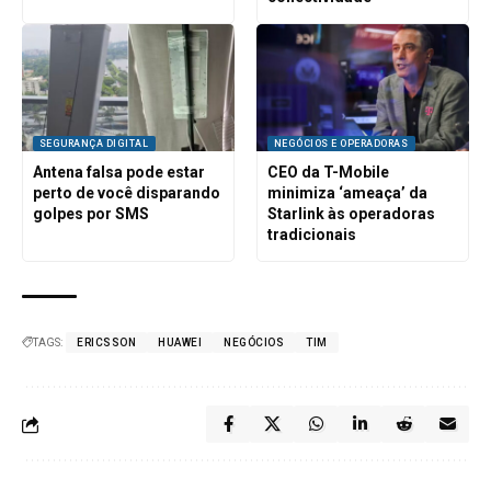
SEGURANÇA DIGITAL
NEGÓCIOS E OPERADORAS
Antena falsa pode estar
CEO da T-Mobile
perto de você disparando
minimiza ‘ameaça’ da
golpes por SMS
Starlink às operadoras
tradicionais
TAGS:
ERICSSON
HUAWEI
NEGÓCIOS
TIM