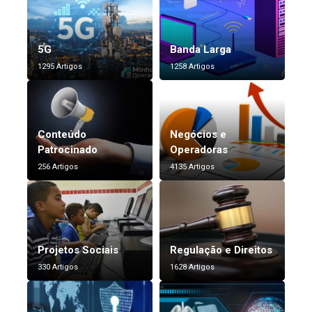
5G
Banda Larga
1295 Artigos
1258 Artigos
Conteúdo
Negócios e
Patrocinado
Operadoras
256 Artigos
4135 Artigos
Projetos Sociais
Regulação e Direitos
330 Artigos
1628 Artigos