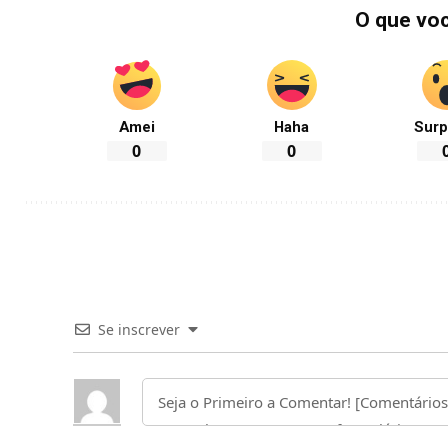
O que vo
Amei
Haha
Surp
0
0
Se inscrever