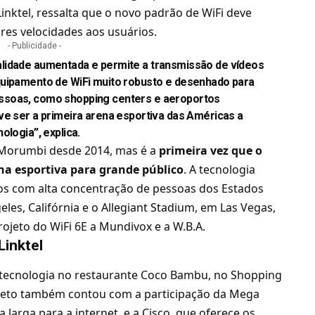
Linktel, ressalta que o novo padrão de WiFi deve
ores velocidades aos usuários.
- Publicidade -
lidade aumentada e permite a transmissão de vídeos
quipamento de WiFi muito robusto e desenhado para
ssoas, como shopping centers e aeroportos
ve ser a primeira arena esportiva das Américas a
ologia”, explica.
no Morumbi desde 2014, mas é a
primeira vez que o
na esportiva para grande público
. A tecnologia
ios com alta concentração de pessoas dos Estados
es, Califórnia e o Allegiant Stadium, em Las Vegas,
rojeto do WiFi 6E a Mundivox e a W.B.A.
inktel
 tecnologia no restaurante Coco Bambu, no Shopping
rojeto também contou com a participação da Mega
 larga para a internet, e a
Cisco
, que oferece os