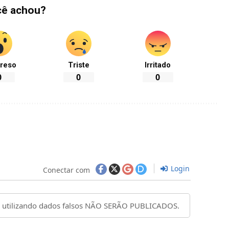
cê achou?
reso
Triste
Irritado
0
0
0
Login
Conectar com