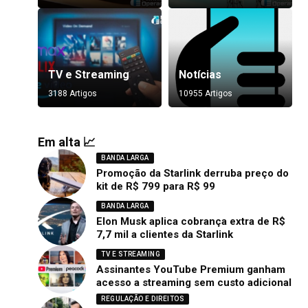
TV e Streaming
Notícias
3188 Artigos
10955 Artigos
Em alta 📈
BANDA LARGA
Promoção da Starlink derruba preço do
kit de R$ 799 para R$ 99
BANDA LARGA
Elon Musk aplica cobrança extra de R$
7,7 mil a clientes da Starlink
TV E STREAMING
Assinantes YouTube Premium ganham
acesso a streaming sem custo adicional
REGULAÇÃO E DIREITOS