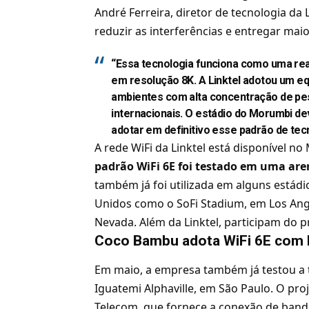
André Ferreira, diretor de tecnologia da 
reduzir as interferências e entregar mai
“Essa tecnologia funciona como uma rea
em resolução 8K. A Linktel adotou um e
ambientes com alta concentração de pe
internacionais. O estádio do Morumbi de
adotar em definitivo esse padrão de tecn
A rede WiFi da Linktel está disponível 
padrão WiFi 6E foi testado em uma are
também já foi utilizada em alguns estád
Unidos como o SoFi Stadium, em Los Angel
Nevada. Além da Linktel, participam do p
Coco Bambu adota WiFi 6E com L
Em maio, a empresa também já testou a
Iguatemi Alphaville, em São Paulo. O p
Telecom, que fornece a conexão de banda