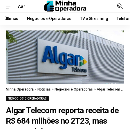
Aa
Últimas
Negócios e Operadoras
TV e Streaming
Telefo
Minha Operadora
>
Notícias
>
Negócios e Operadoras
>
Algar Telecom reporta receita de R$ 684 milhões no 2T23, mas com prejuízo
NEGÓCIOS E OPERADORAS
Algar Telecom reporta receita de
R$ 684 milhões no 2T23, mas