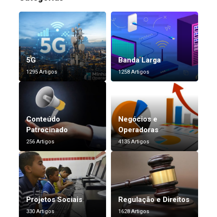
5G
Banda Larga
1295 Artigos
1258 Artigos
Conteúdo
Negócios e
Patrocinado
Operadoras
256 Artigos
4135 Artigos
Projetos Sociais
Regulação e Direitos
330 Artigos
1628 Artigos