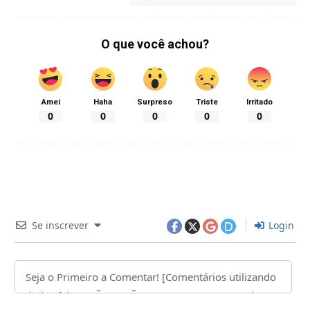
O que você achou?
Amei
Haha
Surpreso
Triste
Irritado
0
0
0
0
0
Se inscrever
Login