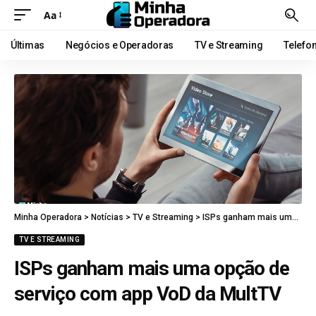
Aa
Últimas
Negócios e Operadoras
TV e Streaming
Telefo
Minha Operadora
>
Notícias
>
TV e Streaming
>
ISPs ganham mais uma opção de serviço com app VoD da MultTV
TV E STREAMING
ISPs ganham mais uma opção de
serviço com app VoD da MultTV