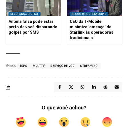
SEGURANÇA DIGITAL
NEGÓCIOS E OPERADORAS
Antena falsa pode estar
CEO da T-Mobile
perto de você disparando
minimiza ‘ameaça’ da
golpes por SMS
Starlink às operadoras
tradicionais
TAGS:
ISPS
MULTTV
SERVIÇO DE VOD
STREAMING
O que você achou?