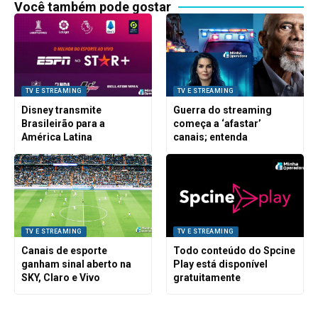
Você também pode gostar
TV E STREAMING
TV E STREAMING
Disney transmite
Guerra do streaming
Brasileirão para a
começa a ‘afastar’
América Latina
canais; entenda
TV E STREAMING
TV E STREAMING
Canais de esporte
Todo conteúdo do Spcine
ganham sinal aberto na
Play está disponível
SKY, Claro e Vivo
gratuitamente