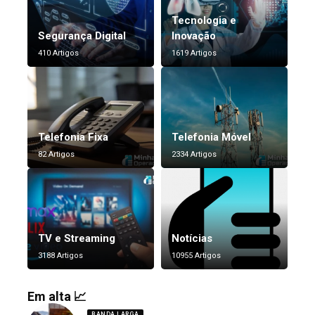
Tecnologia e
Segurança Digital
Inovação
410 Artigos
1619 Artigos
Telefonia Fixa
Telefonia Móvel
82 Artigos
2334 Artigos
TV e Streaming
Notícias
3188 Artigos
10955 Artigos
Em alta 📈
BANDA LARGA