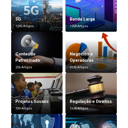
5G
Banda Larga
1295 Artigos
1258 Artigos
Conteúdo
Negócios e
Patrocinado
Operadoras
256 Artigos
4135 Artigos
Projetos Sociais
Regulação e Direitos
330 Artigos
1628 Artigos