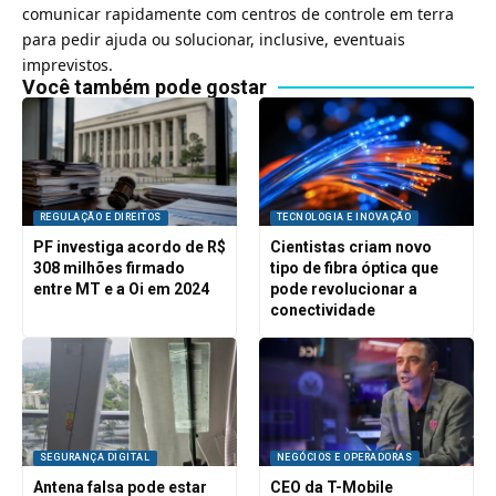
comunicar rapidamente com centros de controle em terra
para pedir ajuda ou solucionar, inclusive, eventuais
imprevistos.
Você também pode gostar
REGULAÇÃO E DIREITOS
TECNOLOGIA E INOVAÇÃO
PF investiga acordo de R$
Cientistas criam novo
308 milhões firmado
tipo de fibra óptica que
entre MT e a Oi em 2024
pode revolucionar a
conectividade
SEGURANÇA DIGITAL
NEGÓCIOS E OPERADORAS
Antena falsa pode estar
CEO da T-Mobile