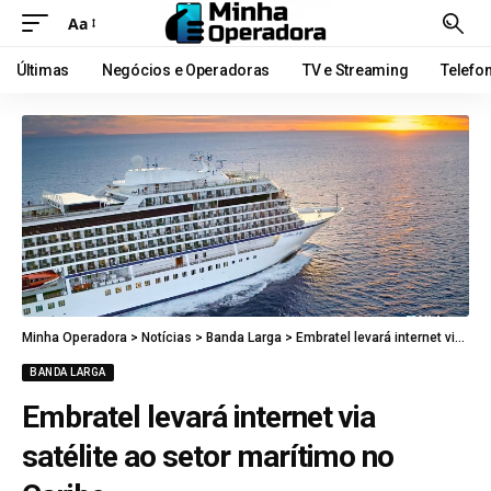
Aa
Últimas
Negócios e Operadoras
TV e Streaming
Telefo
Minha Operadora
>
Notícias
>
Banda Larga
>
Embratel levará internet via satélite ao setor marítimo no Caribe
BANDA LARGA
Embratel levará internet via
satélite ao setor marítimo no