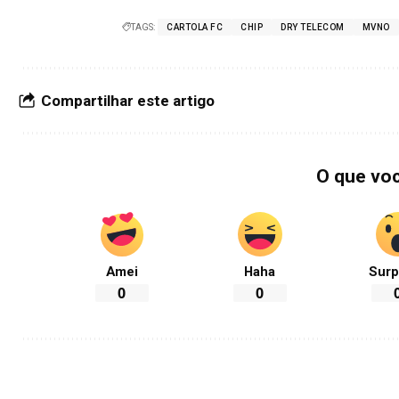
TAGS:
CARTOLA FC
CHIP
DRY TELECOM
MVNO
Compartilhar este artigo
O que vo
Amei
Haha
Surp
0
0