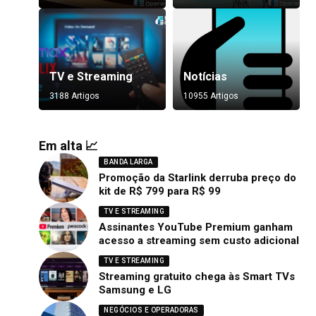
TV e Streaming
Notícias
3188 Artigos
10955 Artigos
Em alta 📈
BANDA LARGA
Promoção da Starlink derruba preço do
kit de R$ 799 para R$ 99
TV E STREAMING
Assinantes YouTube Premium ganham
acesso a streaming sem custo adicional
TV E STREAMING
Streaming gratuito chega às Smart TVs
Samsung e LG
NEGÓCIOS E OPERADORAS