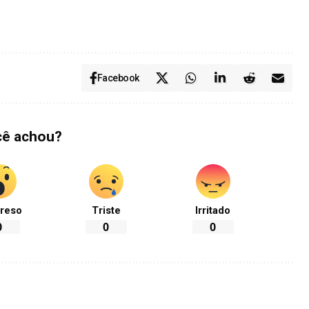
Facebook
cê achou?
reso
Triste
Irritado
0
0
0