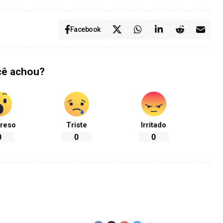
Facebook
cê achou?
reso
Triste
Irritado
0
0
0