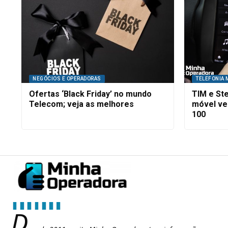
NEGÓCIOS E OPERADORAS
TELEFONIA 
Ofertas ‘Black Friday’ no mundo
TIM e Ste
Telecom; veja as melhores
móvel vei
100
D