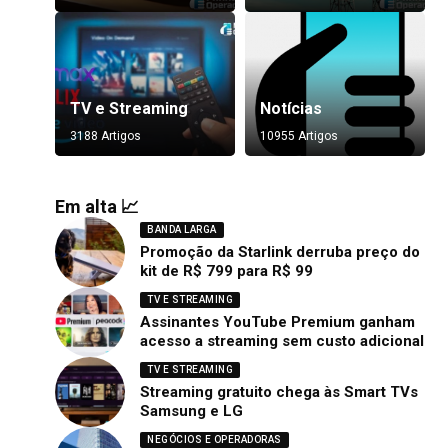
TV e Streaming
Notícias
3188 Artigos
10955 Artigos
Em alta 📈
BANDA LARGA
Promoção da Starlink derruba preço do
kit de R$ 799 para R$ 99
TV E STREAMING
Assinantes YouTube Premium ganham
acesso a streaming sem custo adicional
TV E STREAMING
Streaming gratuito chega às Smart TVs
Samsung e LG
NEGÓCIOS E OPERADORAS