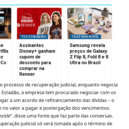
TV E STREAMING
TELEFONIA MÓVEL
me
Assinantes
Samsung revela
flix
Disney+ ganham
preços de Galaxy
ão
cupom de
Z Flip 8, Fold 8 e 8
PCs
desconto para
Ultra no Brasil
comprar na
Renner
do processo de recuperação judicial, enquanto negocia
o Estadão, a empresa tem procurado negociar com os
gar a um acordo de refinanciamento das dívidas – o
io no valor a pagar e postergação dos vencimentos.
xiste
“, disse uma fonte que faz parte das conversas.
uperação judicial só será tomada após o término de