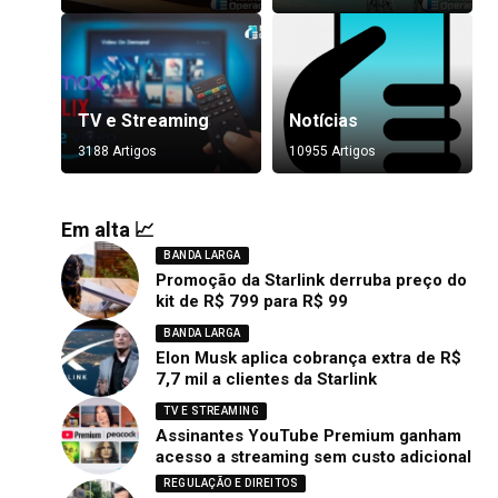
TV e Streaming
Notícias
3188 Artigos
10955 Artigos
Em alta 📈
BANDA LARGA
Promoção da Starlink derruba preço do
kit de R$ 799 para R$ 99
BANDA LARGA
Elon Musk aplica cobrança extra de R$
7,7 mil a clientes da Starlink
TV E STREAMING
Assinantes YouTube Premium ganham
acesso a streaming sem custo adicional
REGULAÇÃO E DIREITOS