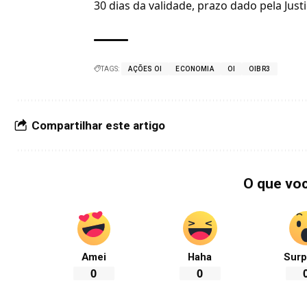
30 dias da validade, prazo dado pela Justi
TAGS:
AÇÕES OI
ECONOMIA
OI
OIBR3
Compartilhar este artigo
O que vo
Amei
Haha
Surp
0
0