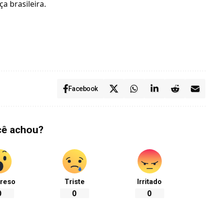
ça brasileira
.
Facebook
cê achou?
reso
Triste
Irritado
0
0
0