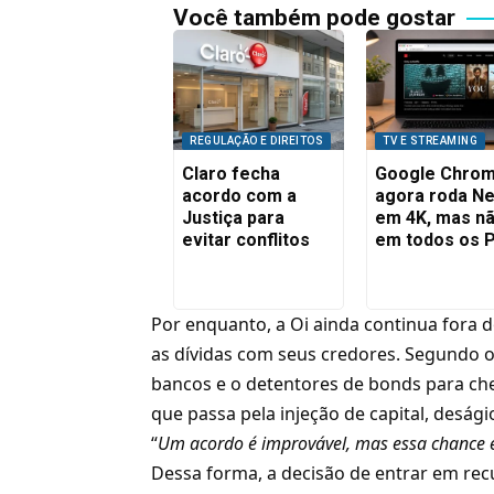
Você também pode gostar
REGULAÇÃO E DIREITOS
TV E STREAMING
Claro fecha
Google Chro
acordo com a
agora roda Net
Justiça para
em 4K, mas n
evitar conflitos
em todos os 
Por enquanto, a Oi ainda continua fora 
as dívidas com seus credores. Segundo 
bancos e o detentores de bonds para che
que passa pela injeção de capital, deság
“
Um acordo é improvável, mas essa chance e
Dessa forma, a
decisão de entrar em rec