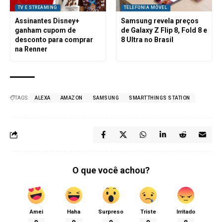
TV E STREAMING
TELEFONIA MÓVEL
Assinantes Disney+
Samsung revela preços
ganham cupom de
de Galaxy Z Flip 8, Fold 8 e
desconto para comprar
8 Ultra no Brasil
na Renner
TAGS:
ALEXA
AMAZON
SAMSUNG
SMARTTHINGS STATION
O que você achou?
Amei
Haha
Surpreso
Triste
Irritado