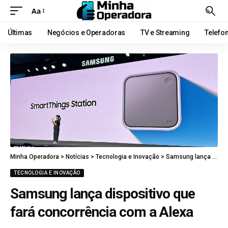
Aa
Últimas
Negócios e Operadoras
TV e Streaming
Telefo
Minha Operadora
>
Notícias
>
Tecnologia e Inovação
>
Samsung lança dispositivo que fará concorrência com a Alexa
TECNOLOGIA E INOVAÇÃO
Samsung lança dispositivo que
fará concorrência com a Alexa