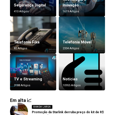
Segurança Digital
Inovação
410 Artigos
1619 Artigos
Telefonia Fixa
Telefonia Móvel
82 Artigos
2334 Artigos
TV e Streaming
Notícias
3188 Artigos
10955 Artigos
Em alta 📈
BANDA LARGA
Promoção da Starlink derruba preço do kit de R$