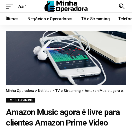
Aa
Últimas
Negócios e Operadoras
TV e Streaming
Telefo
Minha Operadora
>
Notícias
>
TV e Streaming
>
Amazon Music agora é livre para clientes Amazon Prime Video
TV E STREAMING
Amazon Music agora é livre para
clientes Amazon Prime Video