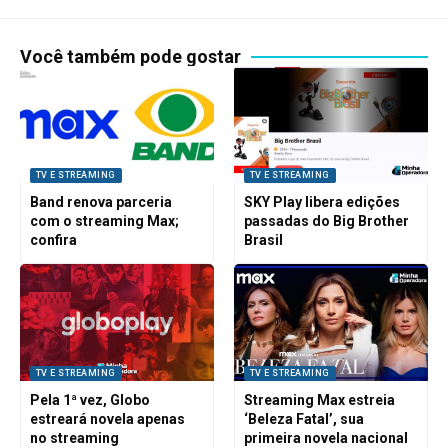
Você também pode gostar
TV E STREAMING
TV E STREAMING
Band renova parceria
SKY Play libera edições
com o streaming Max;
passadas do Big Brother
confira
Brasil
TV E STREAMING
TV E STREAMING
Pela 1ª vez, Globo
Streaming Max estreia
estreará novela apenas
‘Beleza Fatal’, sua
no streaming
primeira novela nacional