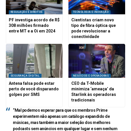
REGULAÇÃO E DIREITOS
TECNOLOGIA E INOVAÇÃO
PF investiga acordo de R$
Cientistas criam novo
308 milhões firmado
tipo de fibra óptica que
entre MT e a Oi em 2024
pode revolucionar a
conectividade
SEGURANÇA DIGITAL
NEGÓCIOS E OPERADORAS
Antena falsa pode estar
CEO da T-Mobile
perto de você disparando
minimiza ‘ameaça’ da
golpes por SMS
Starlink às operadoras
tradicionais
“Mal podemos esperar para que os membros Prime
experimentem não apenas um catálogo expandido de
músicas, mas também a maior seleção dos melhores
podcasts sem anúncios em qualquer lugar e sem nenhum