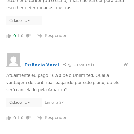
escolher o cantor (ou o estilo), mas não vai dar para para
escolher determinadas músicas.
Cidade - UF
-
Responder
9
0
Essência Vocal
3 anos atrás
Atualmente eu pago 16,90 pelo Unlimited. Qual a
vantagem de continuar pagando por este plano, ou ele
será cancelado pela Amazon?
Cidade - UF
Limeira-SP
Responder
0
0