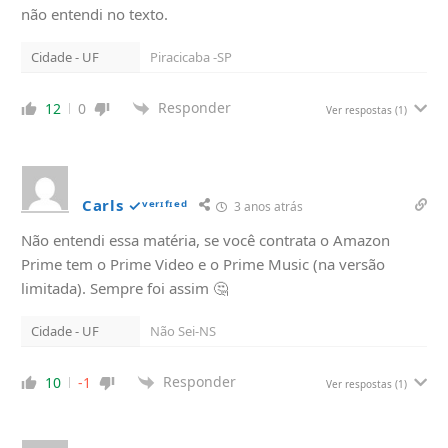
não entendi no texto.
Cidade - UF
Piracicaba -SP
Responder
12
0
Ver respostas
(1)
Carls ✓ᵛᵉʳᶦᶠᶦᵉᵈ
3 anos atrás
Não entendi essa matéria, se você contrata o Amazon
Prime tem o Prime Video e o Prime Music (na versão
limitada). Sempre foi assim 🤔
Cidade - UF
Não Sei-NS
Responder
10
-1
Ver respostas
(1)