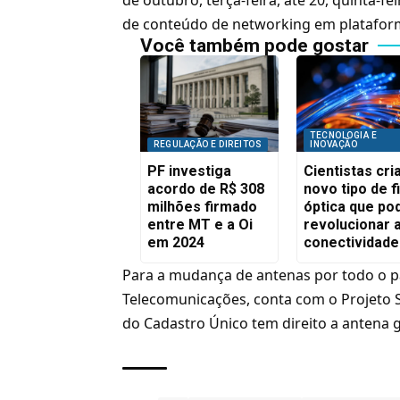
de conteúdo de networking em platafor
Você também pode gostar
TECNOLOGIA E
REGULAÇÃO E DIREITOS
INOVAÇÃO
PF investiga
Cientistas cr
acordo de R$ 308
novo tipo de f
milhões firmado
óptica que po
entre MT e a Oi
revolucionar 
em 2024
conectividade
Para a mudança de antenas por todo o p
Telecomunicações, conta com o Projeto S
do Cadastro Único tem direito a antena g