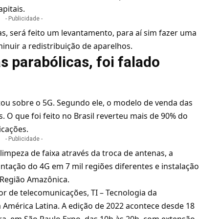
pitais.
- Publicidade -
as, será feito um levantamento, para aí sim fazer uma
inuir a redistribuição de aparelhos.
s parabólicas, foi falado
ou sobre o 5G. Segundo ele, o modelo de venda das
. O que foi feito no Brasil reverteu mais de 90% do
icações.
- Publicidade -
impeza de faixa através da troca de antenas, a
ntação do 4G em 7 mil regiões diferentes e instalação
a Região Amazônica.
r de telecomunicações, TI – Tecnologia da
a América Latina. A edição de 2022 acontece desde 18
eira, em São Paulo Expo, das 10h às 20h, com extensão