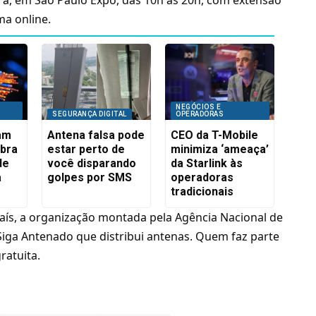
ma online.
NEGÓCIOS E
SEGURANÇA DIGITAL
OPERADORAS
iam
Antena falsa pode
CEO da T-Mobile
ibra
estar perto de
minimiza ‘ameaça’
de
você disparando
da Starlink às
a
golpes por SMS
operadoras
tradicionais
aís, a organização montada pela Agência Nacional de
iga Antenado que distribui antenas. Quem faz parte
ratuita.