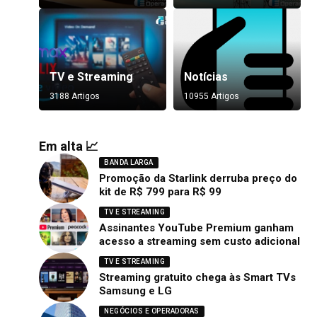
TV e Streaming
Notícias
3188 Artigos
10955 Artigos
Em alta 📈
BANDA LARGA
Promoção da Starlink derruba preço do
kit de R$ 799 para R$ 99
TV E STREAMING
Assinantes YouTube Premium ganham
acesso a streaming sem custo adicional
TV E STREAMING
Streaming gratuito chega às Smart TVs
Samsung e LG
NEGÓCIOS E OPERADORAS