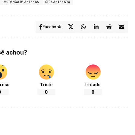
MUDANÇA DE ANTENAS
SIGA ANTENADO
Facebook
cê achou?
reso
Triste
Irritado
0
0
0