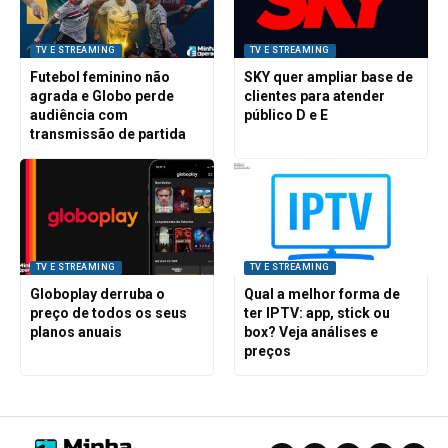
TV E STREAMING
TV E STREAMING
Futebol feminino não
SKY quer ampliar base de
agrada e Globo perde
clientes para atender
audiência com
público D e E
transmissão de partida
TV E STREAMING
TV E STREAMING
Globoplay derruba o
Qual a melhor forma de
preço de todos os seus
ter IPTV: app, stick ou
planos anuais
box? Veja análises e
preços