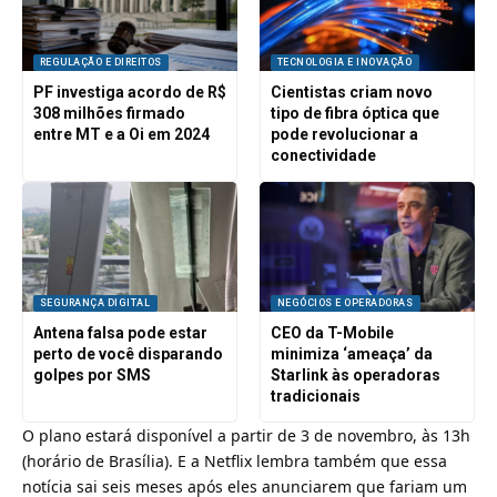
REGULAÇÃO E DIREITOS
TECNOLOGIA E INOVAÇÃO
PF investiga acordo de R$
Cientistas criam novo
308 milhões firmado
tipo de fibra óptica que
entre MT e a Oi em 2024
pode revolucionar a
conectividade
SEGURANÇA DIGITAL
NEGÓCIOS E OPERADORAS
Antena falsa pode estar
CEO da T-Mobile
perto de você disparando
minimiza ‘ameaça’ da
golpes por SMS
Starlink às operadoras
tradicionais
O plano estará disponível a partir de 3 de novembro, às 13h
(horário de Brasília). E a Netflix lembra também que essa
notícia sai seis meses após eles anunciarem que fariam um