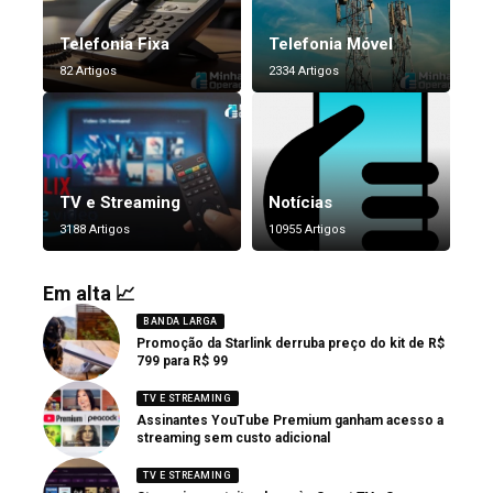
Telefonia Fixa
Telefonia Móvel
82 Artigos
2334 Artigos
TV e Streaming
Notícias
3188 Artigos
10955 Artigos
Em alta 📈
BANDA LARGA
Promoção da Starlink derruba preço do kit de R$
799 para R$ 99
TV E STREAMING
Assinantes YouTube Premium ganham acesso a
streaming sem custo adicional
TV E STREAMING