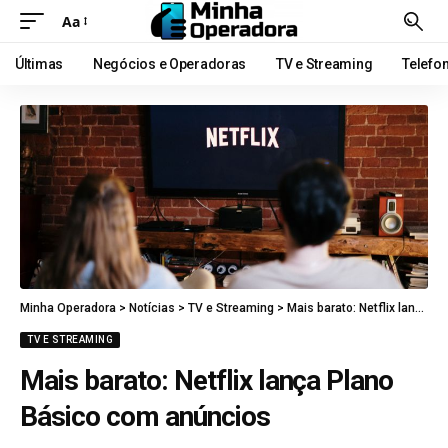
Aa
Últimas
Negócios e Operadoras
TV e Streaming
Telefo
Minha Operadora
>
Notícias
>
TV e Streaming
>
Mais barato: Netflix lança Plano Básico com anúncios
TV E STREAMING
Mais barato: Netflix lança Plano
Básico com anúncios